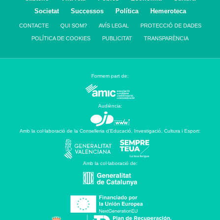
Societat
Successos
Política
Hemeroteca
CONTACTE
QUI SOM?
AVÍS LEGAL
PROTECCIÓ DE DADES
POLÍTICA DE COOKIES
PUBLICITAT
TRANSPARÈNCIA
Formem part de:
Audiència:
Amb la col·laboració de la Conselleria d’Educació, Investigació, Cultura i Esport:
Amb la col·laboració de: