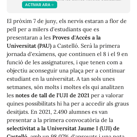
ACTIVAR ARA
El pròxim 7 de juny, els nervis estaran a flor de
pell per a milers d'estudiants que es
presentaran a les
Proves d'Accés a la
Universitat (PAU)
a Castelló. Serà la primera
jornada d'exàmens, que continuen el 8 i el 9 en
funció de les assignatures, i que tenen com a
objectiu aconseguir una plaça per a continuar
estudiant en la universitat. A tan sols unes
setmanes, són molts i moltes els qui analitzen
les
notes de tall de l'UJI de 2021
per a valorar
quines possibilitats hi ha per a accedir als graus
desitjats. En 2021, 2.490 alumnes es van
presentar a la primera convocatòria de la
selectivitat a la Universitat Jaume I (UJI) de
Castelló
, amb un 98,07% d'aprovats i una nota