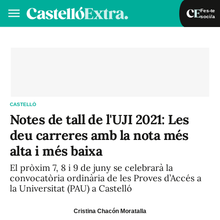
Fes-te
soci/a
Fes-te soci/a
Iniciar sessió
VA
ES
CASTELLÓ
Notes de tall de l'UJI 2021: Les
deu carreres amb la nota més
alta i més baixa
El pròxim 7, 8 i 9 de juny se celebrarà la
convocatòria ordinària de les Proves d’Accés a
la Universitat (PAU) a Castelló
Cristina Chacón Moratalla