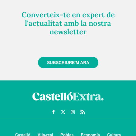
Converteix-te en expert de
l'actualitat amb la nostra
newsletter
Registra't gratuïtament i et mantindrem informat
sempre de tot el que passa a prop teu
SUBSCRIURE'M ARA
Castelló
Vila-real
Pobles
Economía
Cultura