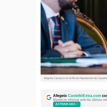
Begoña Carrasco en el Ple de l'Ajuntament de Castelló
Afegeix
CastellóExtra.com
com
Mantén-te informat amb les últimes notí
ACTIVAR ARA