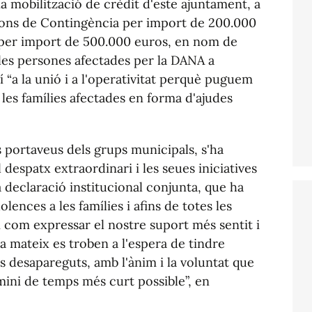
a mobilització de crèdit d'este ajuntament, a
 Fons de Contingència per import de 200.000
 per import de 500.000 euros, en nom de
a les persones afectades per la DANA a
í “a la unió i a l'operativitat perquè puguem
 les famílies afectades en forma d'ajudes
s portaveus dels grups municipals, s'ha
 despatx extraordinari i les seues iniciatives
a declaració institucional conjunta, que ha
lences a les famílies i afins de totes les
í com expressar el nostre suport més sentit i
ra mateix es troben a l'espera de tindre
ns desapareguts, amb l'ànim i la voluntat que
mini de temps més curt possible”, en