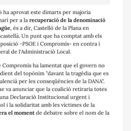
ló ha aprovat este dimarts per majoria
nari per a la
recuperació de la denominació
ingüe
, és a dir, Castelló de la Plana en
n castellà. Un punt que ha comptat amb els
l'oposició -PSOE i Compromís- en contra i
eral de l'Administració Local.
de Compromís ha lamentat que el govern no
edient del topònim "davant la tragèdia que es
Valencià per les conseqüències de la DANA".
e va anunciar que la coalició retiraria totes
 una Declaració Institucional urgent i
 i la solidaritat amb les víctimes de la
 era el moment
de debatre sobre el nom de la