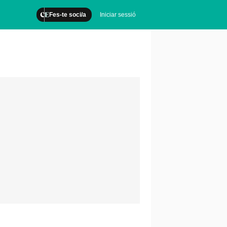
Fes-te soci/a
Iniciar sessió