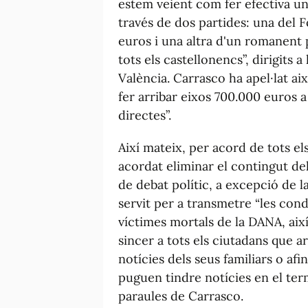
estem veient com fer efectiva un
través de dos partides: una del
euros i una altra d'un romanent
tots els castellonencs”, dirigits 
València. Carrasco ha apel·lat aix
fer arribar eixos 700.000 euros a
directes”.
Així mateix, per acord de tots el
acordat eliminar el contingut del
de debat polític, a excepció de l
servit per a transmetre “les condo
víctimes mortals de la DANA, aix
sincer a tots els ciutadans que a
notícies dels seus familiars o afi
puguen tindre notícies en el ter
paraules de Carrasco.