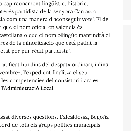
a cap raonament lingüístic, històric,
nterés partidista de la senyora Carrasco
ncià com una manera d'aconseguir vots". El de
que el nom oficial en valencià és
astellana o que el nom bilingüe mantindrà el
rés de la minorització que està patint la
etat per pur rèdit partidista".
atificat hui dins del despatx ordinari, i dins
vembre-, l'expedient finalitza el seu
 les competències del consistori i ara
es
 l'Administració Local.
ssat diverses qüestions. L'alcaldessa, Begoña
ord de tots els grups polítics municipals,