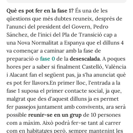
Què es pot fer en la fase 1?
És una de les
qüestions que més dubtes reuneix, després de
l'anunci del president del Govern, Pedro
Sánchez, de l'inici del Pla de Transició cap a
una Nova Normalitat a Espanya que el dilluns 4
va començar a caminar amb la fase de
preparació o
fase 0
de la
desescalada
. A poques
hores per a saber si finalment Castelló, València
i Alacant fan el següent pas, ja s'ha anunciat què
es pot fer llavors.En primer lloc, l'entrada a la
fase 1 suposa el primer contacte social, ja que,
malgrat que des d'aquest dilluns ja es permet
fer passejos juntament amb convivents, ara serà
possible
reunir-se en un grup
de 10 persones
com a màxim. Això podrà fer-se tant al carrer
com en habitatges però, sempre mantenint les