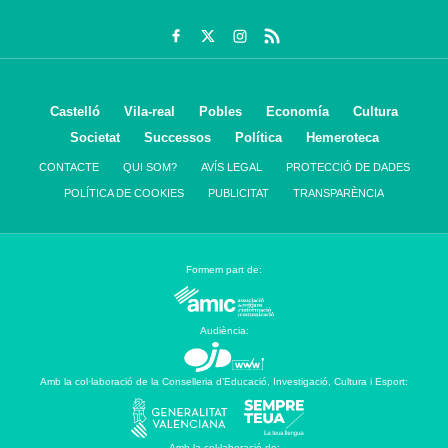
Castelló
Vila-real
Pobles
Economía
Cultura
Societat
Successos
Política
Hemeroteca
CONTACTE
QUI SOM?
AVÍS LEGAL
PROTECCIÓ DE DADES
POLÍTICA DE COOKIES
PUBLICITAT
TRANSPARÈNCIA
Formem part de:
Audiència:
Amb la col·laboració de la Conselleria d’Educació, Investigació, Cultura i Esport:
Amb la col·laboració de: