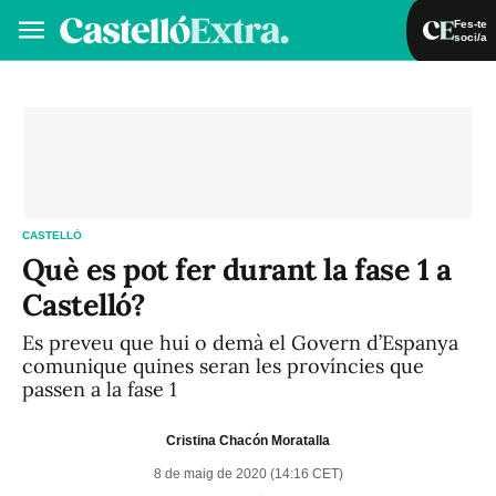
Fes-te
soci/a
Fes-te soci/a
Iniciar sessió
VA
ES
CASTELLÓ
Què es pot fer durant la fase 1 a
Castelló?
Es preveu que hui o demà el Govern d’Espanya
comunique quines seran les províncies que
passen a la fase 1
Cristina Chacón Moratalla
8 de maig de 2020 (14:16 CET)