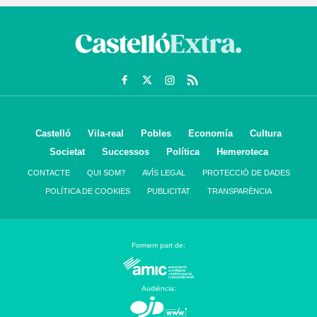
Castelló
Vila-real
Pobles
Economía
Cultura
Societat
Successos
Política
Hemeroteca
CONTACTE
QUI SOM?
AVÍS LEGAL
PROTECCIÓ DE DADES
POLÍTICA DE COOKIES
PUBLICITAT
TRANSPARÈNCIA
Formem part de:
Audiència: