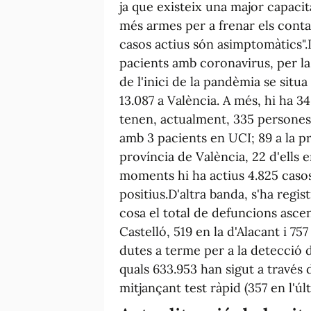
ja que existeix una major capaci
més armes per a frenar els conta
casos actius són asimptomàtics".D
pacients amb coronavirus, per la
de l'inici de la pandèmia se situa 
13.087 a València. A més, hi ha 34
tenen, actualment, 335 persones 
amb 3 pacients en UCI; 89 a la prov
província de València, 22 d'ells
moments hi ha actius 4.825 casos
positius.D'altra banda, s'ha regis
cosa el total de defuncions ascen
Castelló, 519 en la d'Alacant i 7
dutes a terme per a la detecció d
quals 633.953 han sigut a través 
mitjançant test ràpid (357 en l'úl