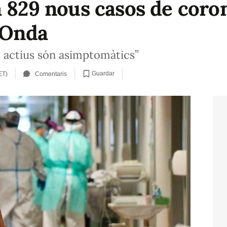
 829 nous casos de coron
i Onda
s actius són asimptomàtics”
Guardar
ET)
Comentaris