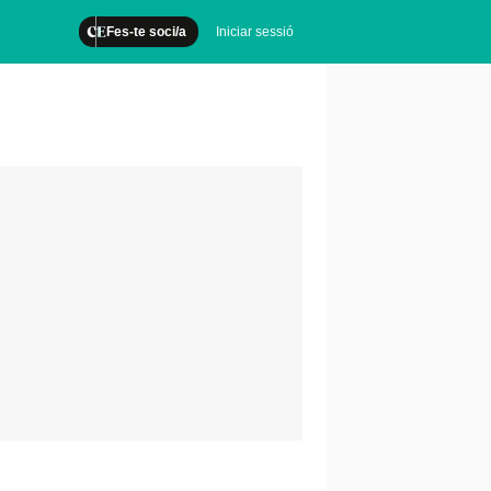
Fes-te soci/a
Iniciar sessió