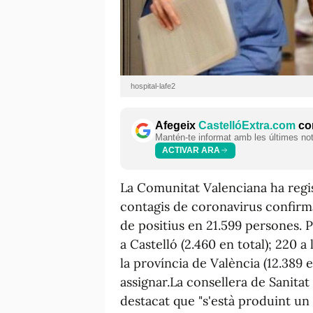
hospital-lafe2
Afegeix
CastellóExtra.com
com
Mantén-te informat amb les últimes notí
ACTIVAR ARA
La Comunitat Valenciana ha regis
contagis de coronavirus confirma
de positius en 21.599 persones. P
a Castelló (2.460 en total); 220 a 
la província de València (12.389 e
assignar.La consellera de Sanitat
destacat que "s'està produint u