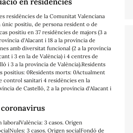
tuació en residències
es residències de la Comunitat Valenciana
 únic positiu, de persona resident o de
cas positiu en 37 residències de majors (3 a
rovíncia d'Alacant i 18 a la província de
nes amb diversitat funcional (2 a la província
cant i 3 en la de València) i 4 centres de
ló i 3 a la província de València).Residents
us positius: 0Residents morts: 0Actualment
e control sanitari 4 residències en la
íncia de Castelló, 2 a la província d'Alacant i
e coronavirus
n laboralValència: 3 casos. Origen
ocialNules: 3 casos. Origen socialFondó de