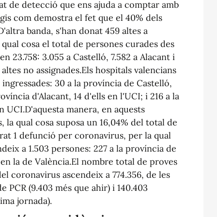
tat de detecció que ens ajuda a comptar amb
gis com demostra el fet que el 40% dels
'altra banda, s'han donat 459 altes a
 qual cosa el total de persones curades des
en 23.758: 3.055 a Castelló, 7.582 a Alacant i
 altes no assignades.Els hospitals valencians
ingressades: 30 a la província de Castelló,
íncia d'Alacant, 14 d'ells en l'UCI; i 216 a la
 en UCI.D'aquesta manera, en aquests
, la qual cosa suposa un 16,04% del total de
trat 1 defunció per coronavirus, per la qual
deix a 1.503 persones: 227 a la província de
57 en la de València.El nombre total de proves
el coronavirus ascendeix a 774.356, de les
de PCR (9.403 més que ahir) i 140.403
tima jornada).