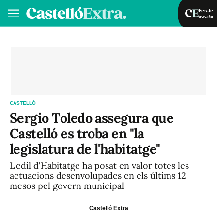
Fes-te
soci/a
Fes-te soci/a
Iniciar sessió
VA
ES
CASTELLÓ
Sergio Toledo assegura que
Castelló es troba en "la
legislatura de l'habitatge"
L'edil d'Habitatge ha posat en valor totes les
actuacions desenvolupades en els últims 12
mesos pel govern municipal
Castelló Extra