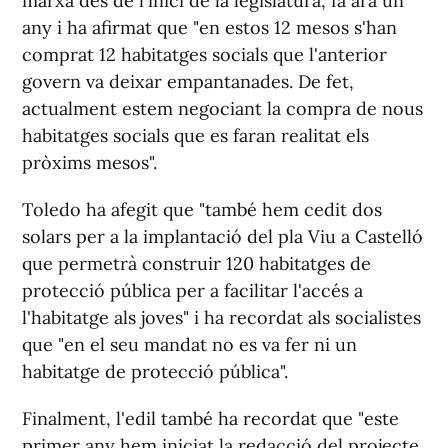
marxa des de l'inici de la legislatura, fa ara un
any i ha afirmat que "en estos 12 mesos s'han
comprat 12 habitatges socials que l'anterior
govern va deixar empantanades. De fet,
actualment estem negociant la compra de nous
habitatges socials que es faran realitat els
pròxims mesos".
Toledo ha afegit que "també hem cedit dos
solars per a la implantació del pla Viu a Castelló
que permetrà construir 120 habitatges de
protecció pública per a facilitar l'accés a
l'habitatge als joves" i ha recordat als socialistes
que "en el seu mandat no es va fer ni un
habitatge de protecció pública".
Finalment, l'edil també ha recordat que "este
primer any hem iniciat la redacció del projecte