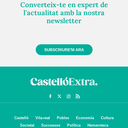
Converteix-te en expert de
l'actualitat amb la nostra
newsletter
Registra't gratuïtament i et mantindrem informat
sempre de tot el que passa a prop teu
SUBSCRIURE'M ARA
Castelló
Vila-real
Pobles
Economía
Cultura
Societat
Successos
Política
Hemeroteca