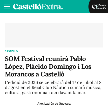
Fes-te
soci/a
Fes-te soci/a
Iniciar sessió
VA
ES
CASTELLÓ
SOM Festival reunirà Pablo
López, Plácido Domingo i Los
Morancos a Castelló
L'edició de 2026 se celebrarà del 17 de juliol al 8
d'agost en el Reial Club Nàutic i sumarà música,
cultura, gastronomia i oci davant la mar.
Álex Ladrón de Guevara