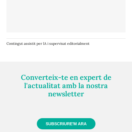
Contingut assistit per IA i supervisat editorialment
Converteix-te en expert de
l'actualitat amb la nostra
newsletter
Registra't gratuïtament i et mantindrem informat
sempre de tot el que passa a prop teu
SUBSCRIURE'M ARA