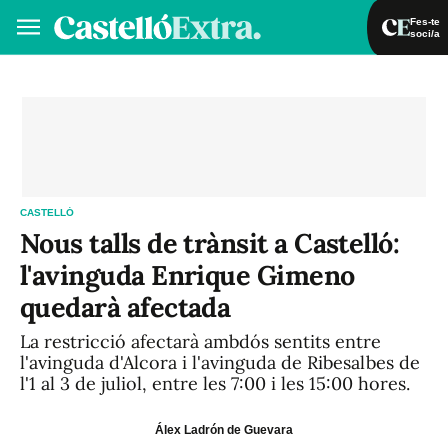
Fes-te
soci/a
Fes-te soci/a
Iniciar sessió
VA
ES
CASTELLÓ
Nous talls de trànsit a Castelló:
l'avinguda Enrique Gimeno
quedarà afectada
La restricció afectarà ambdós sentits entre
l'avinguda d'Alcora i l'avinguda de Ribesalbes de
l'1 al 3 de juliol, entre les 7:00 i les 15:00 hores.
Álex Ladrón de Guevara