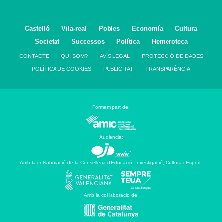
Castelló
Vila-real
Pobles
Economía
Cultura
Societat
Successos
Política
Hemeroteca
CONTACTE
QUI SOM?
AVÍS LEGAL
PROTECCIÓ DE DADES
POLÍTICA DE COOKIES
PUBLICITAT
TRANSPARÈNCIA
Formem part de:
Audiència:
Amb la col·laboració de la Conselleria d’Educació, Investigació, Cultura i Esport:
Amb la col·laboració de: