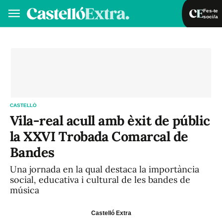
Fes-te
soci/a
Fes-te soci/a
Iniciar sessió
VA
ES
CASTELLÓ
Vila-real acull amb èxit de públic
la XXVI Trobada Comarcal de
Bandes
Una jornada en la qual destaca la importància
social, educativa i cultural de les bandes de
música
Castelló Extra