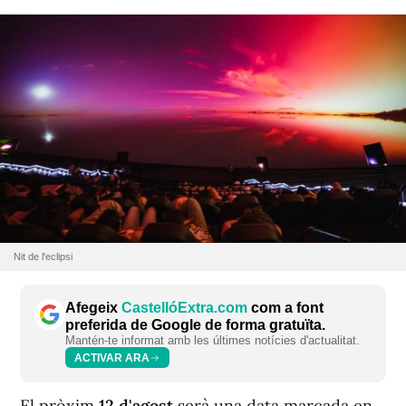
Nit de l'eclipsi
Afegeix
CastellóExtra.com
com a font
preferida de Google de forma gratuïta.
Mantén-te informat amb les últimes notícies d'actualitat.
ACTIVAR ARA
El pròxim
12 d'agost
serà una data marcada en