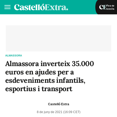
Fes-te
soci/a
Fes-te soci/a
Iniciar sessió
VA
ES
ALMASSORA
Almassora inverteix 35.000
euros en ajudes per a
esdeveniments infantils,
esportius i transport
Castelló Extra
8 de juny de 2021 (16:09 CET)