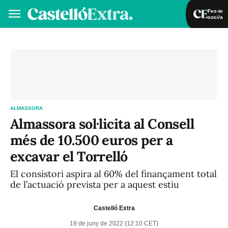
Fes-te
soci/a
Fes-te soci/a
Iniciar sessió
VA
ES
ALMASSORA
Almassora sol·licita al Consell
més de 10.500 euros per a
excavar el Torrelló
El consistori aspira al 60% del finançament total
de l’actuació prevista per a aquest estiu
Castelló Extra
19 de juny de 2022 (12:10 CET)