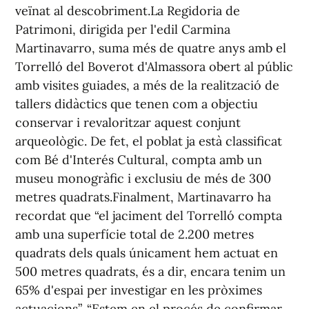
veïnat al descobriment.La Regidoria de
Patrimoni, dirigida per l'edil Carmina
Martinavarro, suma més de quatre anys amb el
Torrelló del Boverot d'Almassora obert al públic
amb visites guiades, a més de la realització de
tallers didàctics que tenen com a objectiu
conservar i revaloritzar aquest conjunt
arqueològic. De fet, el poblat ja està classificat
com Bé d'Interés Cultural, compta amb un
museu monogràfic i exclusiu de més de 300
metres quadrats.Finalment, Martinavarro ha
recordat que “el jaciment del Torrelló compta
amb una superfície total de 2.200 metres
quadrats dels quals únicament hem actuat en
500 metres quadrats, és a dir, encara tenim un
65% d'espai per investigar en les pròximes
actuacions”. “Estem en el procés de confirmar