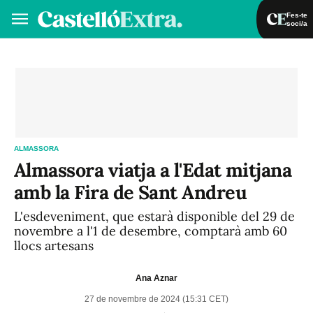
Fes-te
soci/a
Fes-te soci/a
Iniciar sessió
VA
ES
ALMASSORA
Almassora viatja a l'Edat mitjana
amb la Fira de Sant Andreu
L'esdeveniment, que estarà disponible del 29 de
novembre a l'1 de desembre, comptarà amb 60
llocs artesans
Ana Aznar
27 de novembre de 2024 (15:31 CET)