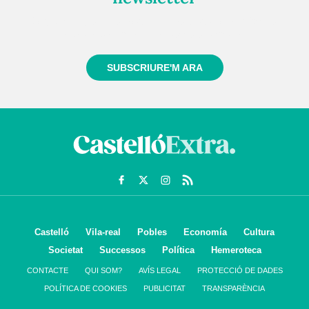
Registra't gratuïtament i et mantindrem informat
sempre de tot el que passa a prop teu
SUBSCRIURE'M ARA
Castelló
Vila-real
Pobles
Economía
Cultura
Societat
Successos
Política
Hemeroteca
CONTACTE
QUI SOM?
AVÍS LEGAL
PROTECCIÓ DE DADES
POLÍTICA DE COOKIES
PUBLICITAT
TRANSPARÈNCIA