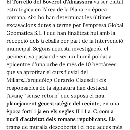
El
Torrelló del Boverot d'Almassora
va ser ciutat
estratègica en l'àrea de la Plana en època
romana. Així ho han determinat les últimes
excavacions dutes a terme per l'empresa Global
Geomàtica S.L. i que han finalitzat hui amb la
recepció dels treballs per part de la Intervenció
municipal. Segons aquesta investigació, el
jaciment va passar de ser un humil poblat a
epicentre d'una urbe de més de 10 hectàrees
que va aprofitar el curs fluvial del
Millars.L'arqueòleg Gerardo Clausell i els
responsables de la signatura han destacat
l'avanç “sense retorn” que suposa el
nou
planejament geoestratègic del recinte, en una
època fortí i ja en els segles II i I a. C. com a
nucli d'activitat dels romans republicans.
Els
trams de muralla descoberts i el nou accés més