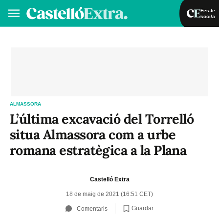
Fes-te
soci/a
Fes-te soci/a
Iniciar sessió
VA
ES
ALMASSORA
L’última excavació del Torrelló
situa Almassora com a urbe
romana estratègica a la Plana
Castelló Extra
18 de maig de 2021 (16:51 CET)
Guardar
Comentaris