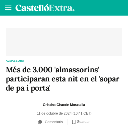
Fes-te soci/a
I
VA
ES
ALMASSORA
Més de 3.000 'almassorins'
participaran esta nit en el 'sopar
de pa i porta'
Cristina Chacón Moratalla
11 de octubre de 2024 (10:41 CET)
Guardar
Comentaris