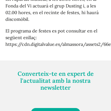
Fonda del Vi actuarà el grup Dusting i, a les
02.00 hores, en el recinte de festes, hi haurà
discomòbil.
El programa de festes es pot consultar en el
següent enllaç:
https://cdn.digitalvalue.es/almassora/assets2/6
Converteix-te en expert de
l'actualitat amb la nostra
newsletter
Registra't gratuïtament i et mantindrem informat
sempre de tot el que passa a prop teu