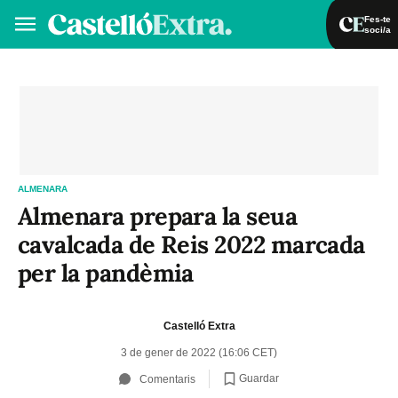
Fes-te
soci/a
Fes-te soci/a
Iniciar sessió
VA
ES
ALMENARA
Almenara prepara la seua
cavalcada de Reis 2022 marcada
per la pandèmia
Castelló Extra
3 de gener de 2022 (16:06 CET)
Guardar
Comentaris