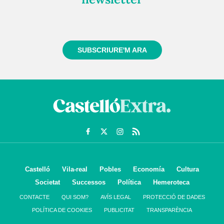
Registra't gratuïtament i et mantindrem informat
sempre de tot el que passa a prop teu
SUBSCRIURE'M ARA
Castelló
Vila-real
Pobles
Economía
Cultura
Societat
Successos
Política
Hemeroteca
CONTACTE
QUI SOM?
AVÍS LEGAL
PROTECCIÓ DE DADES
POLÍTICA DE COOKIES
PUBLICITAT
TRANSPARÈNCIA