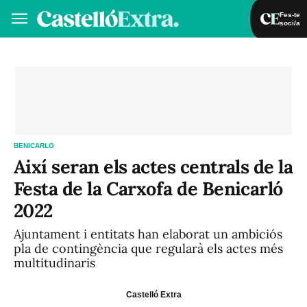
Fes-te
soci/a
Fes-te soci/a
Iniciar sessió
VA
ES
BENICARLÓ
Així seran els actes centrals de la
Festa de la Carxofa de Benicarló
2022
Ajuntament i entitats han elaborat un ambiciós
pla de contingència que regularà els actes més
multitudinaris
Castelló Extra