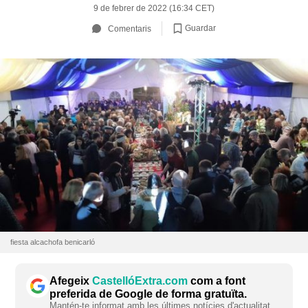
9 de febrer de 2022 (16:34 CET)
Guardar
Comentaris
fiesta alcachofa benicarló
Afegeix
CastellóExtra.com
com a font
preferida de Google de forma gratuïta.
Mantén-te informat amb les últimes notícies d'actualitat.