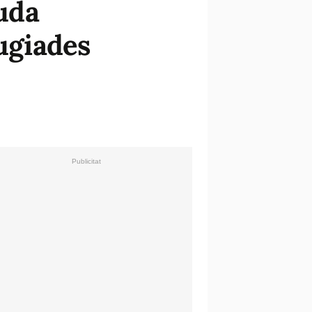
juda
fugiades