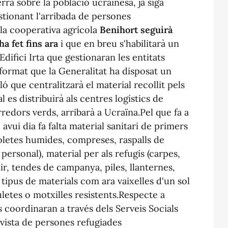
erra sobre la població ucraïnesa, ja siga
estionant l'arribada de persones
 la cooperativa agrícola
Benihort seguirà
a fet fins ara
i que en breu s'habilitarà un
'Edifici Irta que gestionaran les entitats
nformat que la Generalitat ha disposat un
lló que centralitzarà el material recollit pels
l es distribuirà als centres logístics de
rredors verds, arribarà a Ucraïna.Pel que fa a
 avui dia fa falta material sanitari de primers
lloletes humides, compreses, raspalls de
personal), material per als refugis (carpes,
ir, tendes de campanya, piles, llanternes,
s tipus de materials com ara vaixelles d'un sol
auletes o motxilles resistents.Respecte a
es coordinaran a través dels Serveis Socials
evista de persones refugiades