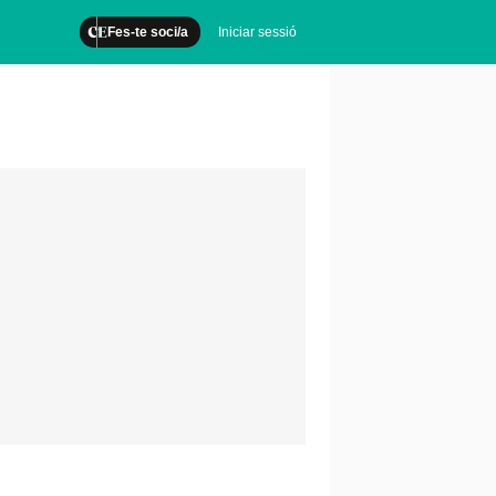
Fes-te soci/a
Iniciar sessió