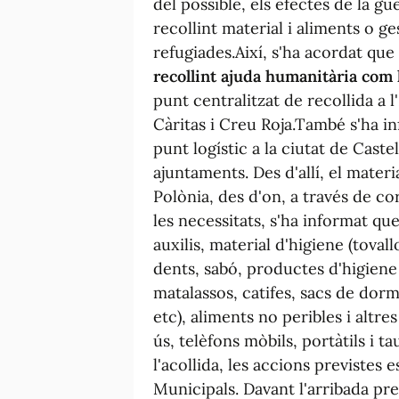
del possible, els efectes de la gu
recollint material i aliments o g
refugiades.Així, s'ha acordat que
recollint ajuda humanitària com h
punt centralitzat de recollida a l
Càritas i Creu Roja.També s'ha i
punt logístic a la ciutat de Caste
ajuntaments. Des d'allí, el materia
Polònia, des d'on, a través de co
les necessitats, s'ha informat que
auxilis, material d'higiene (tova
dents, sabó, productes d'higiene 
matalassos, catifes, sacs de dorm
etc), aliments no peribles i altre
ús, telèfons mòbils, portàtils i t
l'acollida, les accions previstes 
Municipals. Davant l'arribada pr