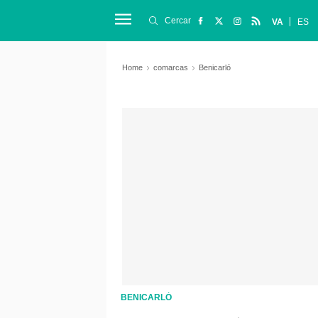
Cercar
VA
ES
Home
comarcas
Benicarló
BENICARLÓ