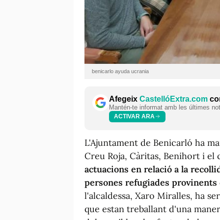
benicarlo ayuda ucrania
Afegeix
CastellóExtra.com
com
Mantén-te informat amb les últimes notí
ACTIVAR ARA
L'Ajuntament de Benicarló ha ma
Creu Roja, Càritas, Benihort i el 
actuacions en relació a la recolli
persones refugiades provinents 
l'alcaldessa, Xaro Miralles, ha se
que estan treballant d'una manera