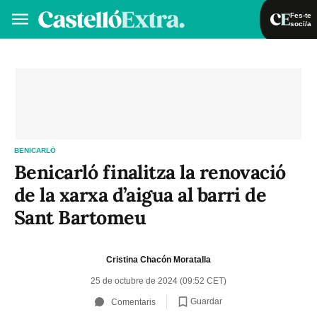
Fes-te
soci/a
Fes-te soci/a
Iniciar sessió
VA
ES
BENICARLÓ
Benicarló finalitza la renovació
de la xarxa d’aigua al barri de
Sant Bartomeu
Cristina Chacón Moratalla
25 de octubre de 2024 (09:52 CET)
Guardar
Comentaris