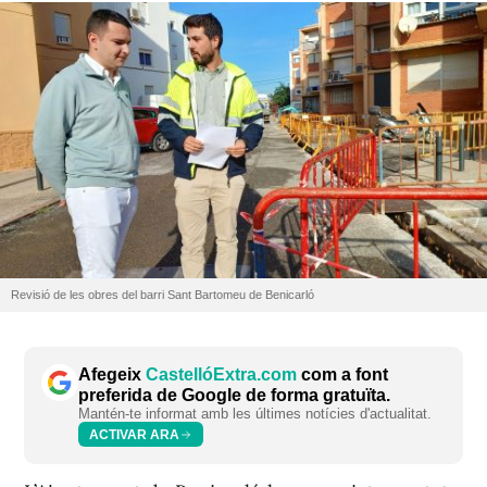
Revisió de les obres del barri Sant Bartomeu de Benicarló
Afegeix
CastellóExtra.com
com a font
preferida de Google de forma gratuïta.
Mantén-te informat amb les últimes notícies d'actualitat.
ACTIVAR ARA