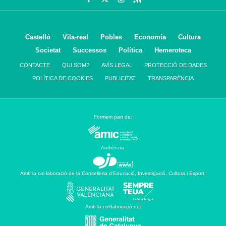
Castelló
Vila-real
Pobles
Economía
Cultura
Societat
Successos
Política
Hemeroteca
CONTACTE
QUI SOM?
AVÍS LEGAL
PROTECCIÓ DE DADES
POLÍTICA DE COOKIES
PUBLICITAT
TRANSPARÈNCIA
Formem part de:
Audiència:
Amb la col·laboració de la Conselleria d’Educació, Investigació, Cultura i Esport:
Amb la col·laboració de: