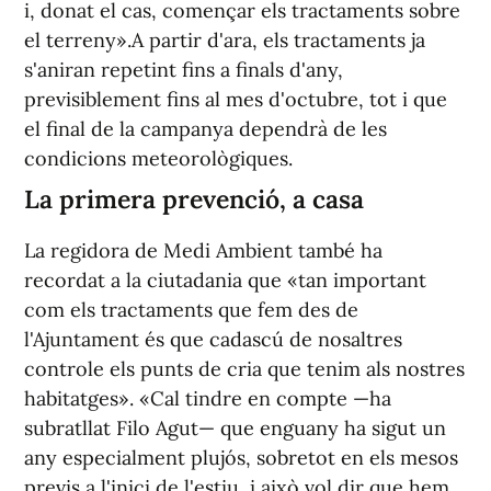
i, donat el cas, començar els tractaments sobre
el terreny».A partir d'ara, els tractaments ja
s'aniran repetint fins a finals d'any,
previsiblement fins al mes d'octubre, tot i que
el final de la campanya dependrà de les
condicions meteorològiques.
La primera prevenció, a casa
La regidora de Medi Ambient també ha
recordat a la ciutadania que «tan important
com els tractaments que fem des de
l'Ajuntament és que cadascú de nosaltres
controle els punts de cria que tenim als nostres
habitatges». «Cal tindre en compte —ha
subratllat Filo Agut— que enguany ha sigut un
any especialment plujós, sobretot en els mesos
previs a l'inici de l'estiu, i això vol dir que hem