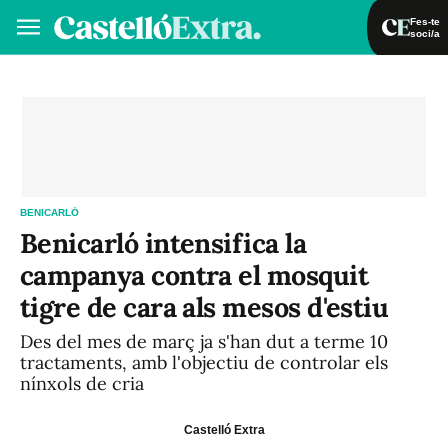
Fes-te
soci/a
Fes-te soci/a
Iniciar sessió
VA
ES
BENICARLÓ
Benicarló intensifica la
campanya contra el mosquit
tigre de cara als mesos d'estiu
Des del mes de març ja s'han dut a terme 10
tractaments, amb l'objectiu de controlar els
nínxols de cria
Castelló Extra