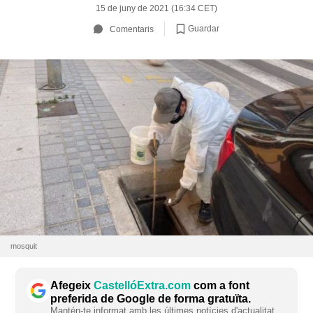
15 de juny de 2021 (16:34 CET)
Guardar
Comentaris
mosquit
Afegeix
CastellóExtra.com
com a font
preferida de Google de forma gratuïta.
Mantén-te informat amb les últimes notícies d'actualitat.