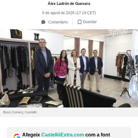
Álex Ladrón de Guevara
6 de agost de 2026 (17:19 CET)
Guardar
Comentaris
Bono Comerç Castelló
Afegeix
CastellóExtra.com
com a font