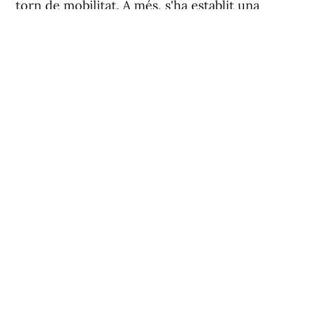
torn de mobilitat. A més, s'ha establit una
reserva del 30 % de les places del torn lliure
per a dones.