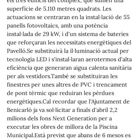
els tres edificis del complex, que sumen una
superfície de 5.110 metres quadrats. Les
actuacions se centraran en la instal·lació de 55
panells fotovoltaics, amb una potència
instal·lada de 29 kW, i d'un sistema de bateries
que reforçaran les necessitats energètiques del
Pavelló.Se substituirà la il·luminació actual per
tecnologia LED i s'instal·laran aerotermos d'alta
eficiència que generaran aigua calenta sanitària
per als vestidors.També se substituiran les
finestres per unes altres de PVC i trencament
de pont tèrmic que reduiran les pèrdues
energètiques.Cal recordar que l'Ajuntament de
Benicarló ja va sol·licitar a finals d'abril 2,2
milions dels fons Next Generation per a
executar les obres de millora de la Piscina
Municipal.Està previst que abans de 6 mesos es