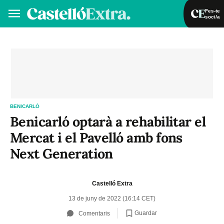
Fes-te
soci/a
Fes-te soci/a
Iniciar sessió
VA
ES
BENICARLÓ
Benicarló optarà a rehabilitar el
Mercat i el Pavelló amb fons
Next Generation
Castelló Extra
13 de juny de 2022 (16:14 CET)
Guardar
Comentaris