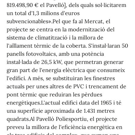
819.498,90 € el Pavelló], dels quals sol·licitarem
un total d'1,3 milions d'euros
subvencionables».Pel que fa al Mercat, el
projecte se centra en la modernització del
sistema de climatització i la millora de
l'aïllament tèrmic de la coberta. S'instal·laran 50
panells fotovoltaics, amb una potència
instal·lada de 26,5 kW, que permetran generar
gran part de l'energia elèctrica que consumeix
l'edifici. A més, se substituiran les finestres
actuals per unes altres de PVC i trencament de
pont tèrmic que reduiran les pèrdues
energètiques.L'actual edifici data del 1965 i té
una superfície aproximada de 1.431 metres
quadrats.Al Pavelló Poliesportiu, el projecte
preveu la millora de l'eficiència energètica en