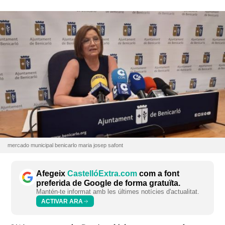
mercado municipal benicarlo maria josep safont
Afegeix
CastellóExtra.com
com a font
preferida de Google de forma gratuïta.
Mantén-te informat amb les últimes notícies d'actualitat.
ACTIVAR ARA