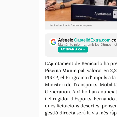
piscina benicarlo fondos europeos
Afegeix
CastellóExtra.com
com
Mantén-te informat amb les últimes notí
ACTIVAR ARA
L'Ajuntament de Benicarló ha pr
Piscina Municipal
, valorat en 2,
PIREP, el Programa d'Impuls a la R
Ministeri de Transports, Mobilit
Generation. Així ho han anunciat 
i el regidor d'Esports, Fernando
dues licitacions desertes, pense
gestió directa serà la via més rà