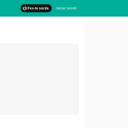
Fes-te soci/a
Iniciar sessió