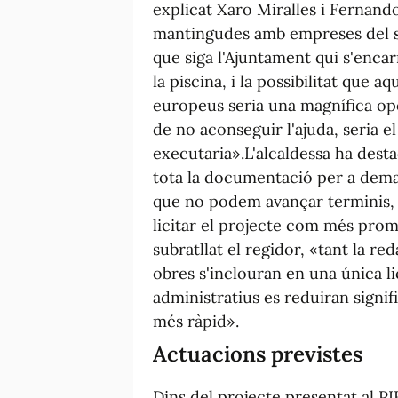
explicat Xaro Miralles i Fernand
mantingudes amb empreses del sec
que siga l'Ajuntament qui s'encar
la piscina, i la possibilitat que 
europeus seria una magnífica op
de no aconseguir l'ajuda, seria e
executaria».L'alcaldessa ha des
tota la documentació per a dema
que no podem avançar terminis, 
licitar el projecte com més prom
subratllat el regidor, «tant la r
obres s'inclouran en una única li
administratius es reduiran signifi
més ràpid».
Actuacions previstes
Dins del projecte presentat al PI