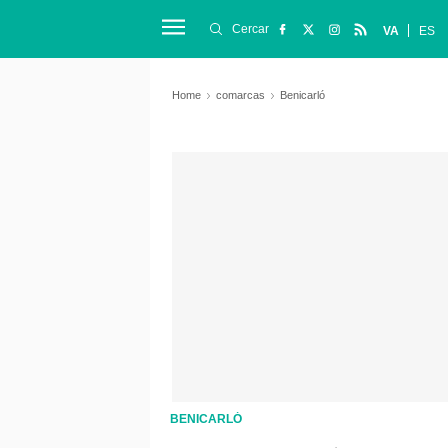
Cercar
VA
ES
Home
comarcas
Benicarló
BENICARLÓ