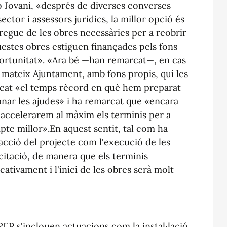
o Jovaní, «després de diverses converses
tor i assessors jurídics, la millor opció és
regue de les obres necessàries per a reobrir
aquestes obres estiguen finançades pels fons
ortunitat». «Ara bé —han remarcat—, en cas
l mateix Ajuntament, amb fons propis, qui les
tacat «el temps rècord en què hem preparat
nar les ajudes» i ha remarcat que «encara
accelerarem al màxim els terminis per a
pte millor».En aquest sentit, tal com ha
edacció del projecte com l'execució de les
citació, de manera que els terminis
cativament i l'inici de les obres serà molt
REP s'inclouen actuacions com la instal·lació