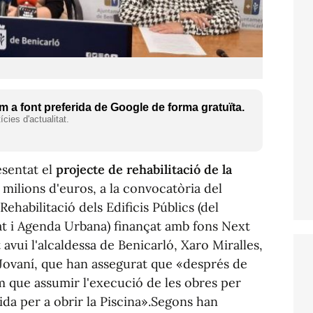
 a font preferida de Google de forma gratuïta.
cies d'actualitat.
esentat el
projecte de rehabilitació de la
2 milions d'euros, a la convocatòria del
ehabilitació dels Edificis Públics (del
at i Agenda Urbana) finançat amb fons Next
avui l'alcaldessa de Benicarló, Xaro Miralles,
 Jovaní, que han assegurat que «després de
m que assumir l'execució de les obres per
pida per a obrir la Piscina».Segons han