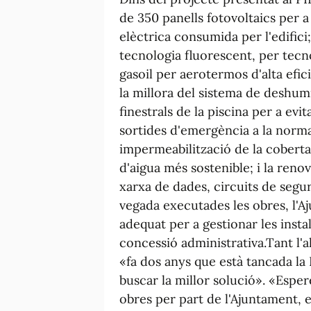
de 350 panells fotovoltaics per a
elèctrica consumida per l'edifici;
tecnologia fluorescent, per tecno
gasoil per aerotermos d'alta efic
la millora del sistema de deshumid
finestrals de la piscina per a ev
sortides d'emergència a la normat
impermeabilització de la coberta;
d'aigua més sostenible; i la reno
xarxa de dades, circuits de segur
vegada executades les obres, l'
adequat per a gestionar les insta
concessió administrativa.Tant l'
«fa dos anys que està tancada la
buscar la millor solució». «Esper
obres per part de l'Ajuntament, 