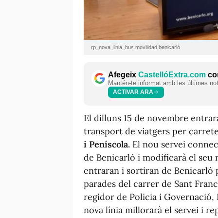
rp_nova_linia_bus movilidad benicarló
Afegeix
CastellóExtra.com
com
Mantén-te informat amb les últimes notí
ACTIVAR ARA
El dilluns 15 de novembre entrar
transport de viatgers per carret
i Peníscola.
El nou servei connect
de Benicarló i modificarà el seu
entraran i sortiran de Benicarló 
parades del carrer de Sant France
regidor de Policia i Governació,
nova línia millorarà el servei i r