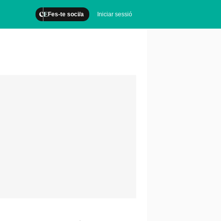
Fes-te soci/a
Iniciar sessió