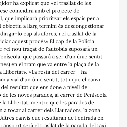
gidor ha explicat que «el trasllat de les
esc coincidirà amb el projecte de
, que implicarà prioritzar els espais per a
'objectiu a llarg termini és descongestionar
dirigir-lo cap als afores, i el trasllat de la
niciar aquest procés».El cap de la Policia
ue «el nou traçat de l'autobús suposarà un
Peníscola, que passarà a ser d'un únic sentit
nes) en el tram que va entre la plaça de la
a Llibertat». «La resta del carrer —ha
 a vial d'un únic sentit, tot i que el canvi
 del resultat que ens done a nivell de
ió de les noves parades, al carrer de Peníscola
e la Llibertat, mentre que les parades de
n a tocar al carrer dels Llauradors, la zona
Altres canvis que resultaran de l'entrada en
ansport serà el trasllat de la parada del taxi