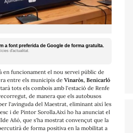
 a font preferida de Google de forma gratuïta.
cies d'actualitat.
à en funcionament el nou servei públic de
era entre els municipis de
Vinaròs, Benicarló
arà tots els combois amb l'estació de Renfe
 recorregut, de manera que els autobusos
per l'avinguda del Maestrat, eliminant així les
sc i de Pintor Sorolla.Així ho ha anunciat el
 Ilde Añó, que s'ha mostrat convençut que la
epercutirà de forma positiva en la mobilitat a