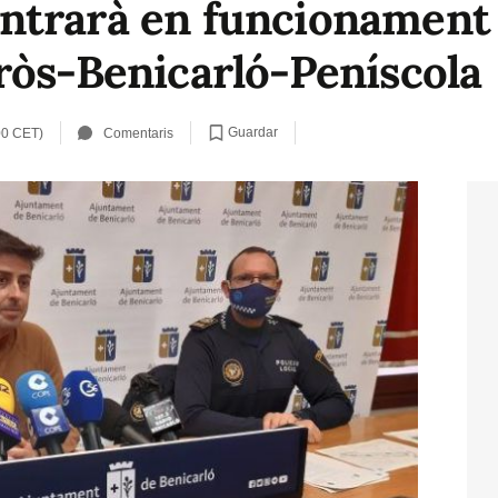
trarà en funcionament l
ròs-Benicarló-Peníscola
Guardar
00 CET)
Comentaris