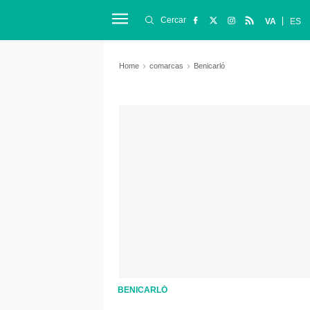
Cercar
VA
ES
Home
comarcas
Benicarló
BENICARLÓ