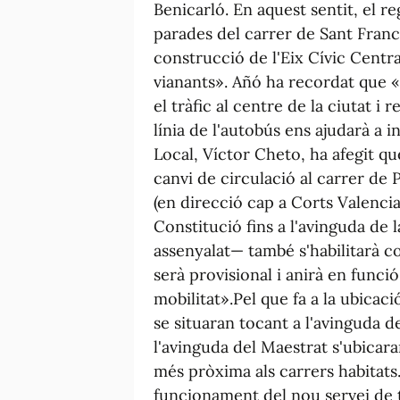
Benicarló. En aquest sentit, el re
parades del carrer de Sant Franc
construcció de l'Eix Cívic Central
vianants». Añó ha recordat que «l
el tràfic al centre de la ciutat i re
línia de l'autobús ens ajudarà a i
Local, Víctor Cheto, ha afegit q
canvi de circulació al carrer de 
(en direcció cap a Corts Valencia
Constitució fins a l'avinguda de l
assenyalat— també s'habilitarà com
serà provisional i anirà en funció
mobilitat».Pel que fa a la ubicac
se situaran tocant a l'avinguda d
l'avinguda del Maestrat s'ubicara
més pròxima als carrers habitats.
funcionament del nou servei de tr