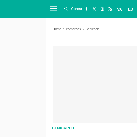
Cercar
VA
ES
Home
comarcas
Benicarló
BENICARLÓ