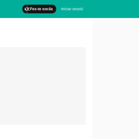
Fes-te soci/a
Iniciar sessió