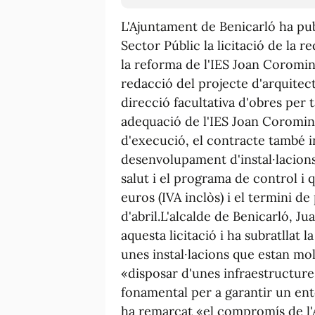
L'Ajuntament de Benicarló ha pub
Sector Públic la licitació de la r
la reforma de l'IES Joan Coromine
redacció del projecte d'arquitect
direcció facultativa d'obres per t
adequació de l'IES Joan Coromine
d'execució, el contracte també in
desenvolupament d'instal·lacions,
salut i el programa de control i q
euros (IVA inclòs) i el termini de
d'abril.L'alcalde de Benicarló, J
aquesta licitació i ha subratllat 
unes instal·lacions que estan mol
«disposar d'unes infraestructure
fonamental per a garantir un ento
ha remarcat «el compromís de l'