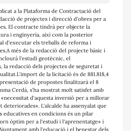
licat a la Plataforma de Contractació del
edacció de projectes i direcció d'obres per a
s. El contracte tindrà per objecte la
ura i enginyeria, així com la posterior
al d'executar els treballs de reforma i
s.A més de la redacció del projecte bàsic i
clourà l'estudi geotècnic, el
 la redacció dels projectes de seguretat i
ualitat.L'import de la licitació és de 881.818,4
 presentació de propostes finalitzarà el 8
uanma Cerdá, s'ha mostrat molt satisfet amb
la «necessitat d'aquesta inversió per a millorar
t deteriorades». L'alcalde ha assenyalat que
s educatives en condicions és un pilar
rn òptim per a l'estudi i l'aprenentatge» i
Ajuntament amb l'educació i el benestar dels