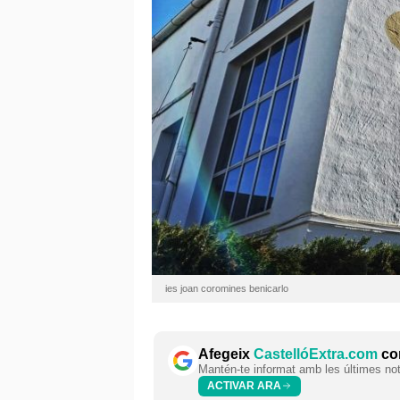
ies joan coromines benicarlo
Afegeix
CastellóExtra.com
com
Mantén-te informat amb les últimes notí
ACTIVAR ARA