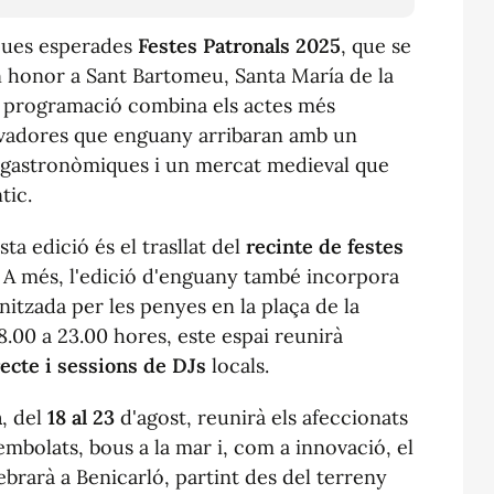
seues esperades
Festes Patronals 2025
, que se
 honor a Sant Bartomeu, Santa María de la
La programació combina els actes més
ovadores que enguany arribaran amb un
s gastronòmiques i un mercat medieval que
tic.
ta edició és el trasllat del
recinte
de festes
A més, l'edició d'enguany també incorpora
itzada per les penyes en la plaça de la
8.00 a 23.00 hores, este espai reunirà
ecte i sessions de DJs
locals.
a
, del
18
al 23
d'agost, reunirà els afeccionats
mbolats, bous a la mar i, com a innovació, el
ebrarà a Benicarló, partint des del terreny