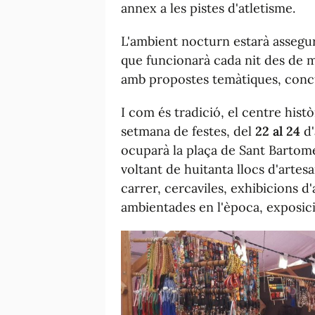
annex a les pistes d'atletisme.
L'ambient nocturn estarà assegur
que funcionarà cada nit des de mit
amb propostes temàtiques, concurs
I com és tradició, el centre hist
setmana de festes, del
22 al 24
d
ocuparà la plaça de Sant Bartome
voltant de huitanta llocs d'artes
carrer, cercaviles, exhibicions d'
ambientades en l'època, exposici