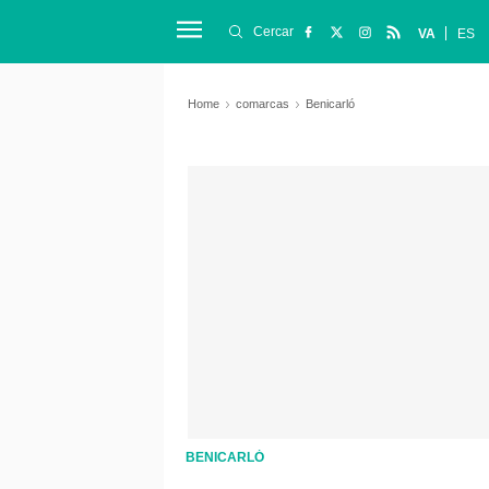
Cercar
VA
ES
Home
comarcas
Benicarló
BENICARLÓ