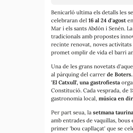
Benicarló ultima els detalls les 
celebraran del
16
al 24 d'agost
en
Mar i els sants Abdón i Senén. 
tradicionals amb propostes inn
recinte renovat, noves activitat
promet omplir de vida el barri an
Una de les grans novetats d'aques
al pàrquing del carrer
de Boters
.
'El Catxull', una gastrofiesta
organ
Constitució. Cada vesprada, de 1
gastronomia local,
música en dir
Per part seua, la
setmana taurin
amb entrades de vaquillas, bous e
primer 'bou capllaçat' que se cel