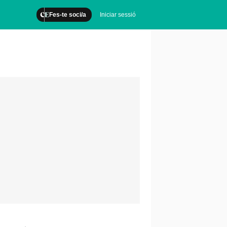
Fes-te soci/a
Iniciar sessió