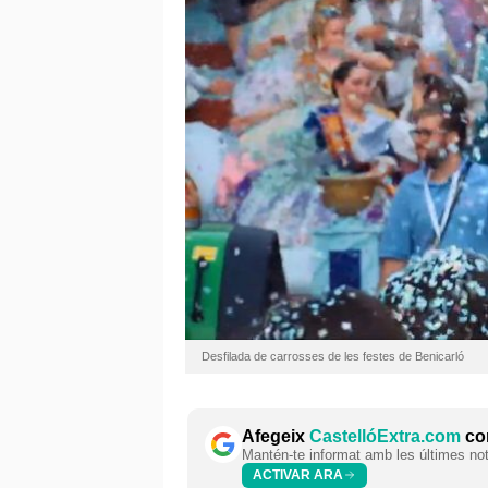
Desfilada de carrosses de les festes de Benicarló
Afegeix
CastellóExtra.com
com
Mantén-te informat amb les últimes notí
ACTIVAR ARA