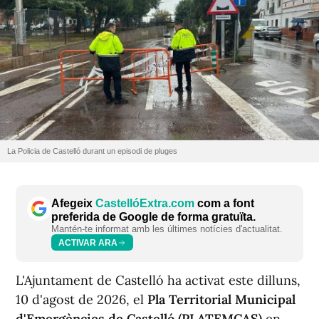
La Policia de Castelló durant un episodi de pluges
Afegeix
CastellóExtra.com
com a font
preferida de Google de forma gratuïta.
Mantén-te informat amb les últimes notícies d'actualitat.
ACTIVAR ARA
L'Ajuntament de Castelló ha activat este dilluns,
10 d'agost de 2026, el
Pla Territorial Municipal
d'Emergències de Castelló (PLATEMCAS)
en