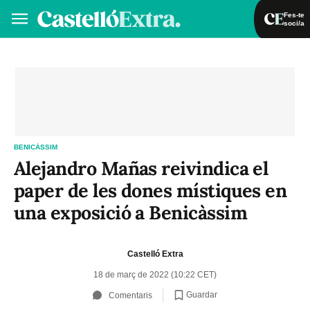
Fes-te
soci/a
Fes-te soci/a
Iniciar sessió
VA
ES
BENICÀSSIM
Alejandro Mañas reivindica el
paper de les dones místiques en
una exposició a Benicàssim
Castelló Extra
18 de març de 2022 (10:22 CET)
Guardar
Comentaris