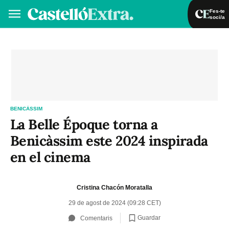
Fes-te
soci/a
Fes-te soci/a
Iniciar sessió
VA
ES
BENICÀSSIM
La Belle Époque torna a
Benicàssim este 2024 inspirada
en el cinema
Cristina Chacón Moratalla
29 de agost de 2024 (09:28 CET)
Guardar
Comentaris