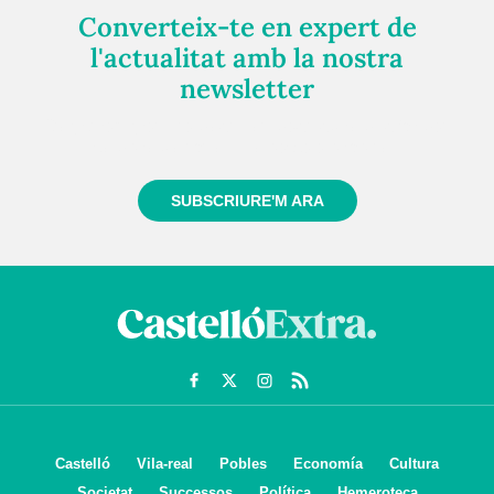
Converteix-te en expert de
l'actualitat amb la nostra
newsletter
Registra't gratuïtament i et mantindrem informat
sempre de tot el que passa a prop teu
SUBSCRIURE'M ARA
Castelló
Vila-real
Pobles
Economía
Cultura
Societat
Successos
Política
Hemeroteca