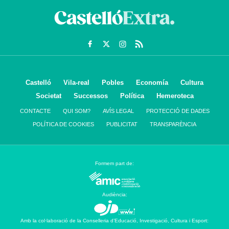
Castelló
Vila-real
Pobles
Economía
Cultura
Societat
Successos
Política
Hemeroteca
CONTACTE
QUI SOM?
AVÍS LEGAL
PROTECCIÓ DE DADES
POLÍTICA DE COOKIES
PUBLICITAT
TRANSPARÈNCIA
Formem part de:
Audiència:
Amb la col·laboració de la Conselleria d’Educació, Investigació, Cultura i Esport: