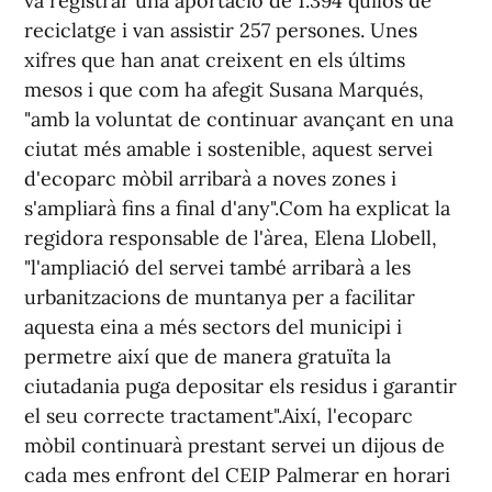
va registrar una aportació de 1.394 quilos de
reciclatge i van assistir 257 persones. Unes
xifres que han anat creixent en els últims
mesos i que com ha afegit Susana Marqués,
"amb la voluntat de continuar avançant en una
ciutat més amable i sostenible, aquest servei
d'ecoparc mòbil arribarà a noves zones i
s'ampliarà fins a final d'any".Com ha explicat la
regidora responsable de l'àrea, Elena Llobell,
"l'ampliació del servei també arribarà a les
urbanitzacions de muntanya per a facilitar
aquesta eina a més sectors del municipi i
permetre així que de manera gratuïta la
ciutadania puga depositar els residus i garantir
el seu correcte tractament".Així, l'ecoparc
mòbil continuarà prestant servei un dijous de
cada mes enfront del CEIP Palmerar en horari