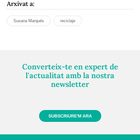
Arxivat a:
Susana Marqués
reciclaje
Converteix-te en expert de
l'actualitat amb la nostra
newsletter
Registra't gratuïtament i et mantindrem informat
sempre de tot el que passa a prop teu
SUBSCRIURE'M ARA