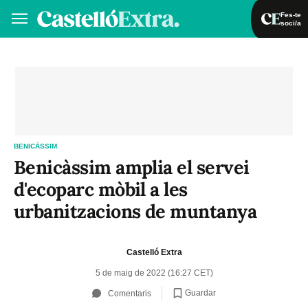
Fes-te
soci/a
Fes-te soci/a
Iniciar sessió
VA
ES
BENICÀSSIM
Benicàssim amplia el servei
d'ecoparc mòbil a les
urbanitzacions de muntanya
Castelló Extra
5 de maig de 2022 (16:27 CET)
Guardar
Comentaris