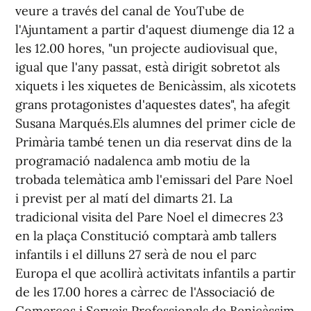
veure a través del canal de YouTube de
l'Ajuntament a partir d'aquest diumenge dia 12 a
les 12.00 hores, "un projecte audiovisual que,
igual que l'any passat, està dirigit sobretot als
xiquets i les xiquetes de Benicàssim, als xicotets
grans protagonistes d'aquestes dates", ha afegit
Susana Marqués.Els alumnes del primer cicle de
Primària també tenen un dia reservat dins de la
programació nadalenca amb motiu de la
trobada telemàtica amb l'emissari del Pare Noel
i previst per al matí del dimarts 21. La
tradicional visita del Pare Noel el dimecres 23
en la plaça Constitució comptarà amb tallers
infantils i el dilluns 27 serà de nou el parc
Europa el que acollirà activitats infantils a partir
de les 17.00 hores a càrrec de l'Associació de
Comerços i Serveis Professionals de Benicàssim