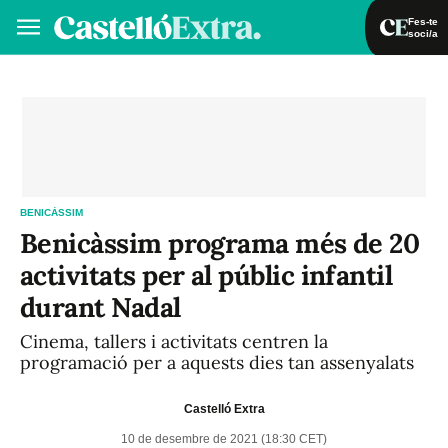
Fes-te
soci/a
Fes-te soci/a
Iniciar sessió
VA
ES
BENICÀSSIM
Benicàssim programa més de 20
activitats per al públic infantil
durant Nadal
Cinema, tallers i activitats centren la
programació per a aquests dies tan assenyalats
Castelló Extra
10 de desembre de 2021 (18:30 CET)