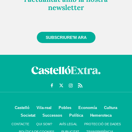
newsletter
Registra't gratuïtament i et mantindrem informat
sempre de tot el que passa a prop teu
SUBSCRIURE'M ARA
Castelló
Vila-real
Pobles
Economía
Cultura
Societat
Successos
Política
Hemeroteca
CONTACTE
QUI SOM?
AVÍS LEGAL
PROTECCIÓ DE DADES
POLÍTICA DE COOKIES
PUBLICITAT
TRANSPARÈNCIA