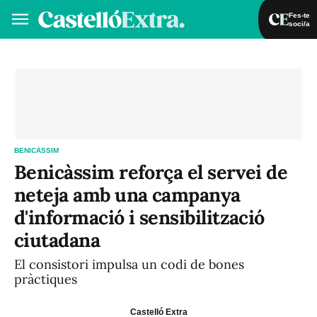
Fes-te
soci/a
Fes-te soci/a
Iniciar sessió
VA
ES
BENICÀSSIM
Benicàssim reforça el servei de
neteja amb una campanya
d'informació i sensibilització
ciutadana
El consistori impulsa un codi de bones
pràctiques
Castelló Extra