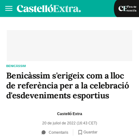
Fes-te
soci/a
Fes-te soci/a
Iniciar sessió
VA
ES
BENICÀSSIM
Benicàssim s'erigeix com a lloc
de referència per a la celebració
d'esdeveniments esportius
Castelló Extra
20 de juliol de 2022 (16:43 CET)
Guardar
Comentaris