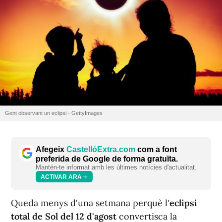
Gent observant un eclipsi - GettyImages
Afegeix
CastellóExtra.com
com a font
preferida de Google de forma gratuïta.
Mantén-te informat amb les últimes notícies d'actualitat.
ACTIVAR ARA
Queda menys d'una setmana perquè l'
eclipsi
total de Sol del 12 d'agost
convertisca la