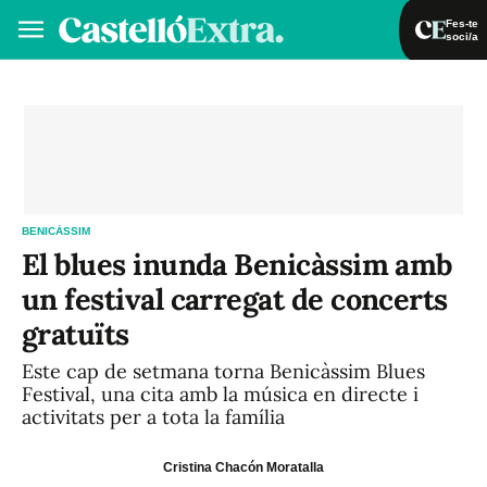
Fes-te
soci/a
Fes-te soci/a
Iniciar sessió
VA
ES
BENICÀSSIM
El blues inunda Benicàssim amb
un festival carregat de concerts
gratuïts
Este cap de setmana torna Benicàssim Blues
Festival, una cita amb la música en directe i
activitats per a tota la família
Cristina Chacón Moratalla