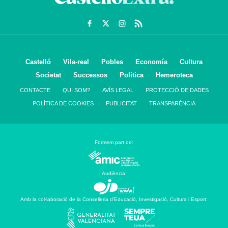
Castelló
Vila-real
Pobles
Economía
Cultura
Societat
Successos
Política
Hemeroteca
CONTACTE
QUI SOM?
AVÍS LEGAL
PROTECCIÓ DE DADES
POLÍTICA DE COOKIES
PUBLICITAT
TRANSPARÈNCIA
Formem part de:
Audiència:
Amb la col·laboració de la Conselleria d’Educació, Investigació, Cultura i Esport: