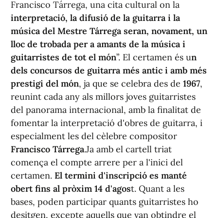
Francisco Tárrega, una cita cultural on la
interpretació, la difusió de la guitarra i la
música del Mestre Tárrega seran, novament, un
lloc de trobada per a amants de la música i
guitarristes de tot el món
”. El certamen és u
n
dels concursos de guitarra més antic i amb més
prestigi del món
, ja que se celebra des de
1967
,
reunint cada any als millors joves guitarristes
del panorama internacional, amb la finalitat de
fomentar la interpretació d'obres de guitarra, i
especialment les del cèlebre compositor
Francisco Tárrega
.Ja amb el cartell triat
comença el compte arrere per a l'inici del
certamen.
El termini d'inscripció es manté
obert fins al pròxim 14 d'agos
t. Quant a les
bases, poden participar quants guitarristes ho
desitgen, excepte aquells que van obtindre el