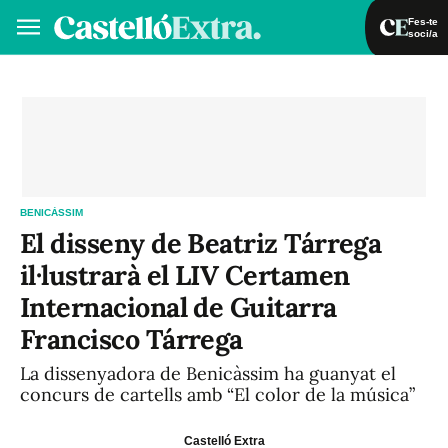
Fes-te
soci/a
Fes-te soci/a
Iniciar sessió
VA
ES
BENICÀSSIM
El disseny de Beatriz Tárrega
il·lustrarà el LIV Certamen
Internacional de Guitarra
Francisco Tárrega
La dissenyadora de Benicàssim ha guanyat el
concurs de cartells amb “El color de la música”
Castelló Extra