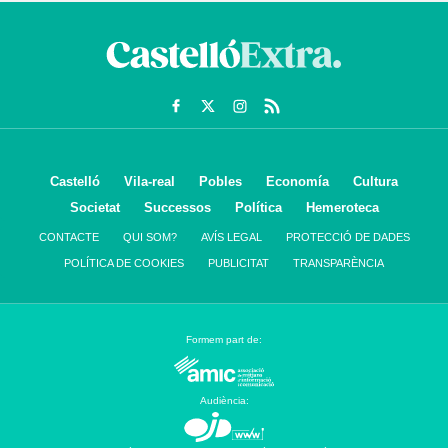
Castelló
Vila-real
Pobles
Economía
Cultura
Societat
Successos
Política
Hemeroteca
CONTACTE
QUI SOM?
AVÍS LEGAL
PROTECCIÓ DE DADES
POLÍTICA DE COOKIES
PUBLICITAT
TRANSPARÈNCIA
Formem part de:
Audiència: