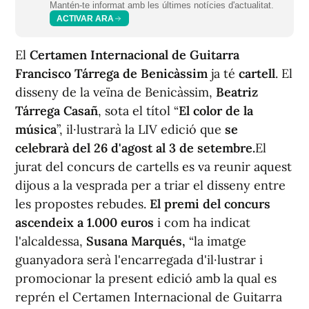
Mantén-te informat amb les últimes notícies d'actualitat.
ACTIVAR ARA
El
Certamen Internacional de Guitarra
Francisco Tárrega de Benicàssim
ja té
cartell
. El
disseny de la veïna de Benicàssim,
Beatriz
Tárrega Casañ
, sota el títol “
El color de la
música
”, il·lustrarà la LIV edició que
se
celebrarà del 26 d'agost al 3 de setembre.
El
jurat del concurs de cartells es va reunir aquest
dijous a la vesprada per a triar el disseny entre
les propostes rebudes.
El premi del concurs
ascendeix a 1.000 euros
i com ha indicat
l'alcaldessa,
Susana Marqués,
“la imatge
guanyadora serà l'encarregada d'il·lustrar i
promocionar la present edició amb la qual es
reprén el Certamen Internacional de Guitarra