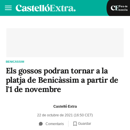
Fes-te
soci/a
Fes-te soci/a
Iniciar sessió
VA
ES
BENICÀSSIM
Els gossos podran tornar a la
platja de Benicàssim a partir de
l'1 de novembre
Castelló Extra
22 de octubre de 2021 (16:50 CET)
Guardar
Comentaris