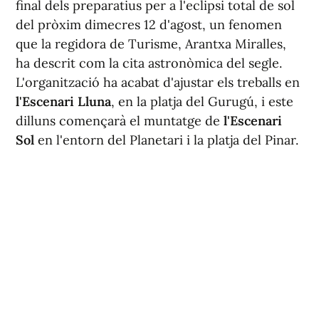
final dels preparatius per a l'eclipsi total de sol
del pròxim dimecres 12 d'agost, un fenomen
que la regidora de Turisme, Arantxa Miralles,
ha descrit com la cita astronòmica del segle.
L'organització ha acabat d'ajustar els treballs en
l'Escenari Lluna
, en la platja del Gurugú, i este
dilluns començarà el muntatge de
l'Escenari
Sol
en l'entorn del Planetari i la platja del Pinar.
Miralles ha explicat que ambdós espais es
convertiran en els punts centrals per a seguir la
jornada i ha subratllat que l'Ajuntament ha
treballat en esta cita des de fa més de dos anys,
de forma coordinada amb distintes regidories.
Segons ha assenyalat, la infraestructura inclou
grans pantalles de vídeo per a facilitar el
seguiment de l'eclipsi solar total. La regidora ha