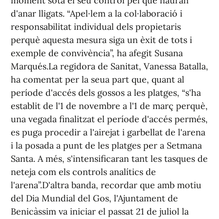
moment sota el seu control pel que hauran
d'anar lligats. “Apel·lem a la col·laboració i
responsabilitat individual dels propietaris
perquè aquesta mesura siga un èxit de tots i
exemple de convivència”, ha afegit Susana
Marqués.La regidora de Sanitat, Vanessa Batalla,
ha comentat per la seua part que, quant al
període d'accés dels gossos a les platges, “s'ha
establit de l'1 de novembre a l'1 de març perquè,
una vegada finalitzat el període d'accés permés,
es puga procedir a l'airejat i garbellat de l'arena
i la posada a punt de les platges per a Setmana
Santa. A més, s'intensificaran tant les tasques de
neteja com els controls analítics de
l'arena”.D'altra banda, recordar que amb motiu
del Dia Mundial del Gos, l'Ajuntament de
Benicàssim va iniciar el passat 21 de juliol la