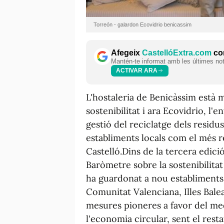
Torreón - galardon Ecovidrio benicassim
Afegeix
CastellóExtra.com
com
Mantén-te informat amb les últimes notí
ACTIVAR ARA
L'hostaleria de Benicàssim està m
sostenibilitat i ara Ecovidrio, l'
gestió del reciclatge dels residu
establiments locals com el més r
Castelló.Dins de la tercera edici
Baròmetre sobre la sostenibilitat
ha guardonat a nou establiments 
Comunitat Valenciana, Illes Balea
mesures pioneres a favor del med
l'economia circular, sent el rest