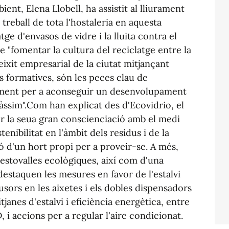
ent, Elena Llobell, ha assistit al lliurament
 treball de tota l'hostaleria en aquesta
e d'envasos de vidre i la lluita contra el
que "fomentar la cultura del reciclatge entre la
teixit empresarial de la ciutat mitjançant
 formatives, són les peces clau de
tament per a aconseguir un desenvolupament
ssim".Com han explicat des d'Ecovidrio, el
r la seua gran conscienciació amb el medi
nibilitat en l'àmbit dels residus i de la
ó d'un hort propi per a proveir-se. A més,
 estovalles ecològiques, així com d'una
 destaquen les mesures en favor de l'estalvi
fusors en les aixetes i els dobles dispensadors
tjanes d'estalvi i eficiència energètica, entre
D, i accions per a regular l'aire condicionat.