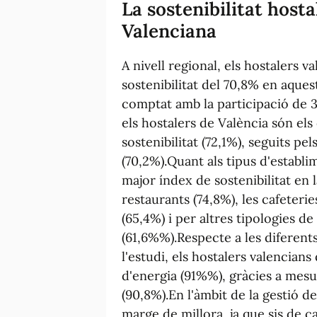
La sostenibilitat host
Valenciana
A nivell regional, els hostalers v
sostenibilitat del 70,8% en aques
comptat amb la participació de 3.
els hostalers de València són els
sostenibilitat (72,1%), seguits pe
(70,2%).Quant als tipus d'establi
major índex de sostenibilitat en 
restaurants (74,8%), les cafeterie
(65,4%) i per altres tipologies de
(61,6%%).Respecte a les diferents
l'estudi, els hostalers valencian
d'energia (91%%), gràcies a mesu
(90,8%).En l'àmbit de la gestió d
marge de millora, ja que sis de