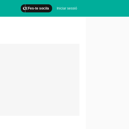
Fes-te soci/a
Iniciar sessió