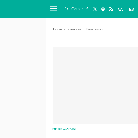
Cercar
VA
ES
Home
comarcas
Benicàssim
BENICÀSSIM