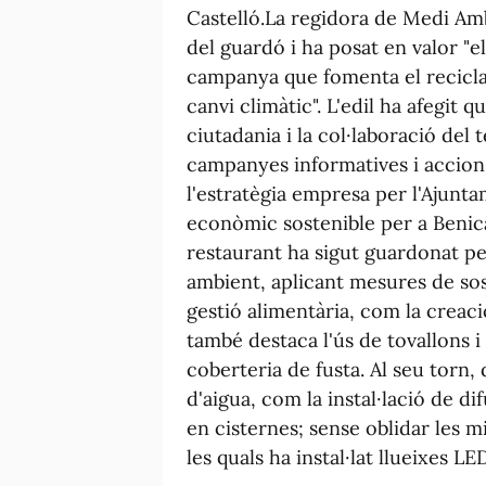
Castelló.La regidora de Medi Ambi
del guardó i ha posat en valor "el
campanya que fomenta el reciclatg
canvi climàtic". L'edil ha afegit 
ciutadania i la col·laboració del 
campanyes informatives i accions
l'estratègia empresa per l'Ajun
econòmic sostenible per a Benicà
restaurant ha sigut guardonat pe
ambient, aplicant mesures de soste
gestió alimentària, com la creaci
també destaca l'ús de tovallons i
coberteria de fusta. Al seu torn,
d'aigua, com la instal·lació de di
en cisternes; sense oblidar les mi
les quals ha instal·lat llueixes LE