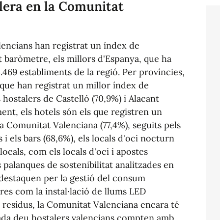
alera en la Comunitat
alencians han registrat un índex de
t baròmetre, els millors d'Espanya, que ha
469 establiments de la regió. Per províncies,
 que han registrat un millor índex de
ls hostalers de Castelló (70,9%) i Alacant
ment, els hotels són els que registren un
la Comunitat Valenciana (77,4%), seguits pels
s i els bars (68,6%), els locals d'oci nocturn
 locals, com els locals d'oci i apostes
 palanques de sostenibilitat analitzades en
s destaquen per la gestió del consum
res com la instal·lació de llums LED
e residus, la Comunitat Valenciana encara té
 cada deu hostalers valencians compten amb