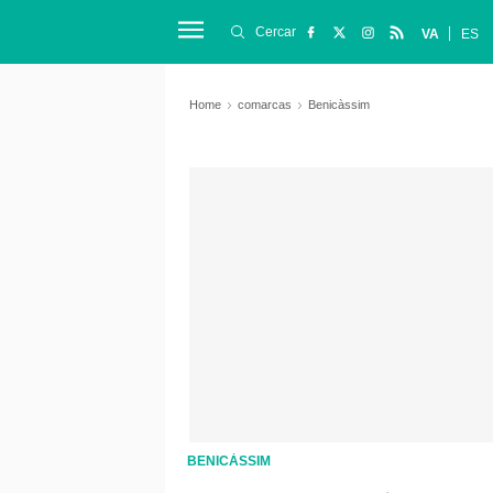
Cercar
VA
ES
Home
comarcas
Benicàssim
BENICÀSSIM