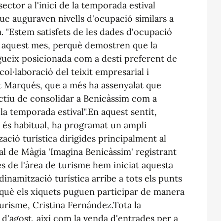
sector a l'inici de la temporada estival
que auguraven nivells d'ocupació similars a
. "Estem satisfets de les dades d'ocupació
 aquest mes, perquè demostren que la
egueix posicionada com a destí preferent de
a col·laboració del teixit empresarial i
cat Marqués, que a més ha assenyalat que
ctiu de consolidar a Benicàssim com a
 la temporada estival".En aquest sentit,
 és habitual, ha programat un ampli
ació turística dirigides principalment al
ival de Màgia 'Imagina Benicàssim' registrant
s de l'àrea de turisme hem iniciat aquesta
inamització turística arribe a tots els punts
què els xiquets puguen participar de manera
 Turisme, Cristina Fernández.Tota la
 d'agost, així com la venda d'entrades per a