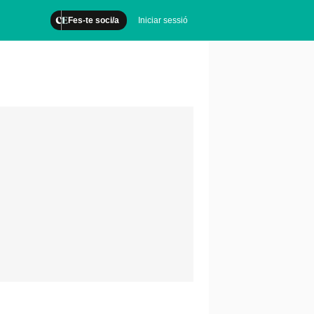
Fes-te soci/a
Iniciar sessió