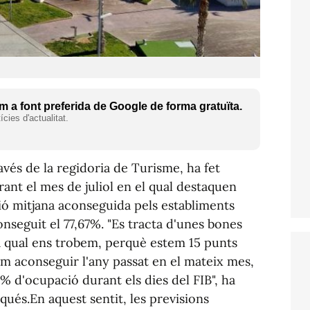
 a font preferida de Google de forma gratuïta.
cies d'actualitat.
avés de la regidoria de Turisme, ha fet
rant el mes de juliol en el qual destaquen
ió mitjana aconseguida pels establiments
onseguit el 77,67%. "Es tracta d'unes bones
a qual ens trobem, perquè estem 15 punts
m aconseguir l'any passat en el mateix mes,
0% d'ocupació durant els dies del FIB", ha
qués.En aquest sentit, les previsions