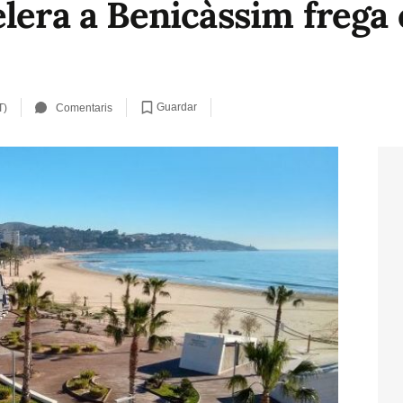
elera a Benicàssim frega
Guardar
T)
Comentaris