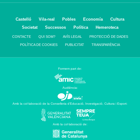
Castelló
Vila-real
Pobles
Economía
Cultura
Societat
Successos
Política
Hemeroteca
CONTACTE
QUI SOM?
AVÍS LEGAL
PROTECCIÓ DE DADES
POLÍTICA DE COOKIES
PUBLICITAT
TRANSPARÈNCIA
Formem part de:
Audiència:
Amb la col·laboració de la Conselleria d’Educació, Investigació, Cultura i Esport:
Amb la col·laboració de: