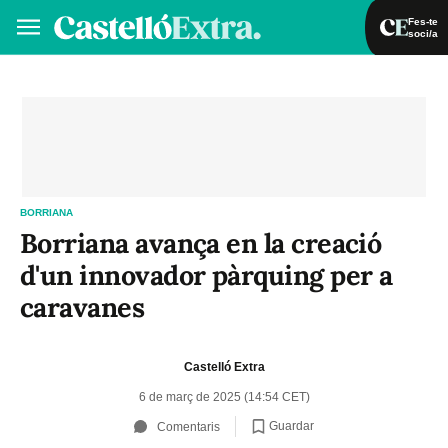
Fes-te
soci/a
Fes-te soci/a
Iniciar sessió
VA
ES
BORRIANA
Borriana avança en la creació
d'un innovador pàrquing per a
caravanes
Castelló Extra
6 de març de 2025 (14:54 CET)
Guardar
Comentaris