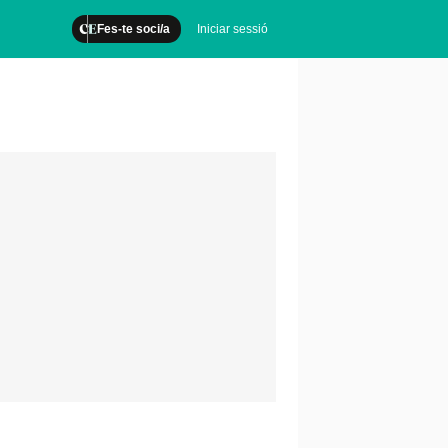
Fes-te soci/a
Iniciar sessió