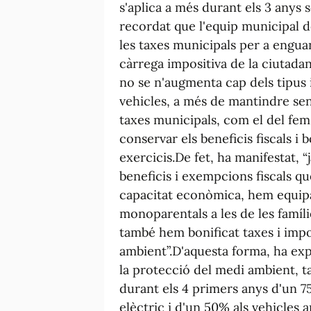
s'aplica a més durant els 3 anys s
recordat que l'equip municipal d
les taxes municipals per a engua
càrrega impositiva de la ciutadani
no se n'augmenta cap dels tipus i
vehicles, a més de mantindre sen
taxes municipals, com el del fem o
conservar els beneficis fiscals i 
exercicis.De fet, ha manifestat, “
beneficis i exempcions fiscals q
capacitat econòmica, hem equipar
monoparentals a les de les famíl
també hem bonificat taxes i impo
ambient”.D'aquesta forma, ha expl
la protecció del medi ambient, 
durant els 4 primers anys d'un 
elèctric i d'un 50% als vehicles