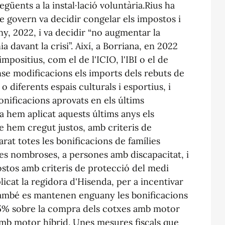
egüents a la instal·lació voluntària.Rius ha
e govern va decidir congelar els impostos i
ny, 2022, i va decidir “no augmentar la
a davant la crisi”. Així, a Borriana, en 2022
mpositius, com el de l'ICIO, l'IBI o el de
se modificacions els imports dels rebuts de
 diferents espais culturals i esportius, i
bonificacions aprovats en els últims
ja hem aplicat aquests últims anys els
ue hem cregut justos, amb criteris de
at totes les bonificacions de famílies
ies nombroses, a persones amb discapacitat, i
stos amb criteris de protecció del medi
icat la regidora d'Hisenda, per a incentivar
també es mantenen enguany les bonificacions
75% sobre la compra dels cotxes amb motor
 amb motor híbrid. Unes mesures fiscals que