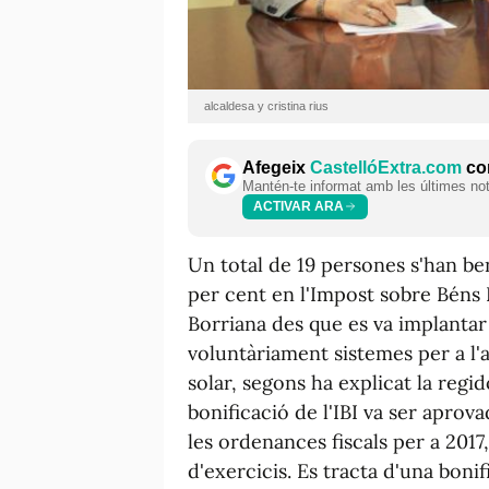
alcaldesa y cristina rius
Afegeix
CastellóExtra.com
com
Mantén-te informat amb les últimes notí
ACTIVAR ARA
Un total de 19 persones s'han ben
per cent en l'Impost sobre Béns 
Borriana des que es va implantar 
voluntàriament sistemes per a l'a
solar, segons ha explicat la regi
bonificació de l'IBI va ser aprov
les ordenances fiscals per a 2017
d'exercicis. Es tracta d'una bonif