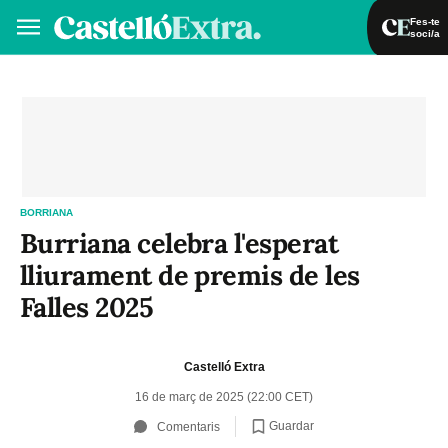
Fes-te
soci/a
Fes-te soci/a
Iniciar sessió
VA
ES
BORRIANA
Burriana celebra l'esperat
lliurament de premis de les
Falles 2025
Castelló Extra
16 de març de 2025 (22:00 CET)
Guardar
Comentaris