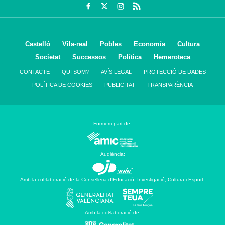
Castelló
Vila-real
Pobles
Economía
Cultura
Societat
Successos
Política
Hemeroteca
CONTACTE
QUI SOM?
AVÍS LEGAL
PROTECCIÓ DE DADES
POLÍTICA DE COOKIES
PUBLICITAT
TRANSPARÈNCIA
Formem part de:
Audiència:
Amb la col·laboració de la Conselleria d’Educació, Investigació, Cultura i Esport:
Amb la col·laboració de: