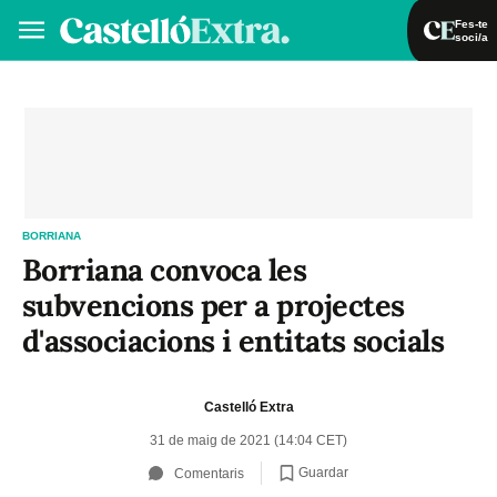
Fes-te
soci/a
Fes-te soci/a
Iniciar sessió
VA
ES
BORRIANA
Borriana convoca les
subvencions per a projectes
d'associacions i entitats socials
Castelló Extra
31 de maig de 2021 (14:04 CET)
Guardar
Comentaris