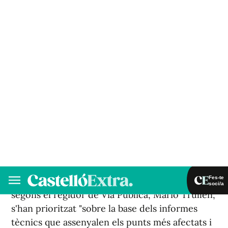
Trullen, ha realitzat els treballs de millora en la
pavimentació a l'avinguda Jaume
I. Esta actuació s'emmarca dins d'un pla
d'inversions més ampli per a condicionar
diversos vials i camins rurals del terme
municipal.
Els treballs, que s'han realitzat en un dels
principals accessos a la capital de la Plana Baixa
i en una via que acumula molt de
trànsit, consistixen en l'asfaltatge de les zones
més afectades i deteriorades. Estes obres,
segons el regidor de Via Pública, Mario Trullen,
s'han prioritzat "sobre la base dels informes
tècnics que assenyalen els punts més afectats i
les necessitats urgents, així com les peticions