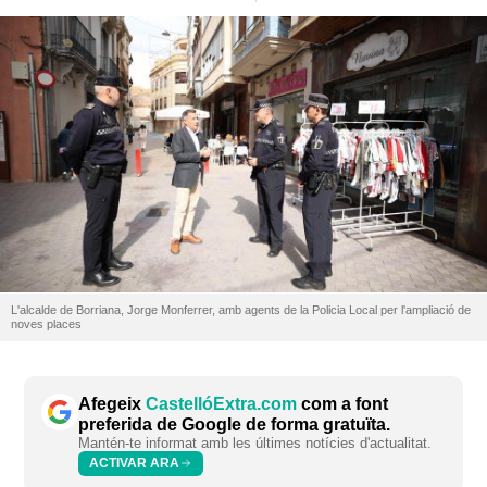
L'alcalde de Borriana, Jorge Monferrer, amb agents de la Policia Local per l'ampliació de
noves places
Afegeix
CastellóExtra.com
com a font
preferida de Google de forma gratuïta.
Mantén-te informat amb les últimes notícies d'actualitat.
ACTIVAR ARA
L'Ajuntament de Borriana ha aprovat l'ampliació