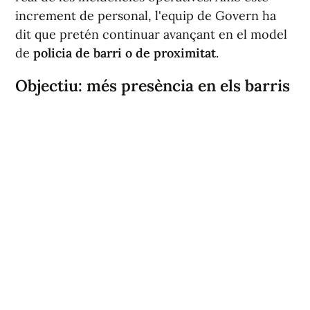
dit que pretén continuar avançant en el model
de
policia de barri o de proximitat
.
Objectiu: més presència en els barris
El govern local, encapçalat per l'alcalde de
Borriana, Jorge Monferrer, ha assenyalat que la
seua intenció és guanyar presència en els
distints barris del municipi i reforçar un model
de treball basat en la proximitat i la prevenció.
Monferrer, que també és responsable de l'àrea
de Seguretat Ciutadana, ha afirmat: "Volem
atendre de forma ràpida les necessitats dels
nostres veïns i col·laborar braç a braç amb ells
per a garantir una convivència tranquil·la,
organitzada i cívica que millore la qualitat de