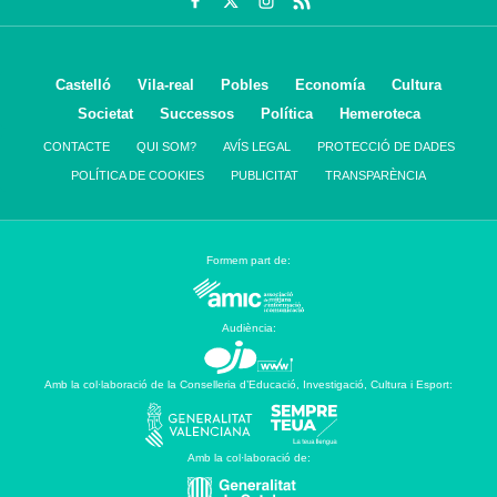
Castelló
Vila-real
Pobles
Economía
Cultura
Societat
Successos
Política
Hemeroteca
CONTACTE
QUI SOM?
AVÍS LEGAL
PROTECCIÓ DE DADES
POLÍTICA DE COOKIES
PUBLICITAT
TRANSPARÈNCIA
Formem part de:
Audiència:
Amb la col·laboració de la Conselleria d’Educació, Investigació, Cultura i Esport:
Amb la col·laboració de: