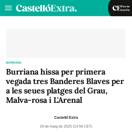
Fes-te
soci/a
Fes-te soci/a
Iniciar sessió
VA
ES
BORRIANA
Burriana hissa per primera
vegada tres Banderes Blaves per
a les seues platges del Grau,
Malva-rosa i L'Arenal
Castelló Extra
29 de maig de 2025 (14:56 CET)