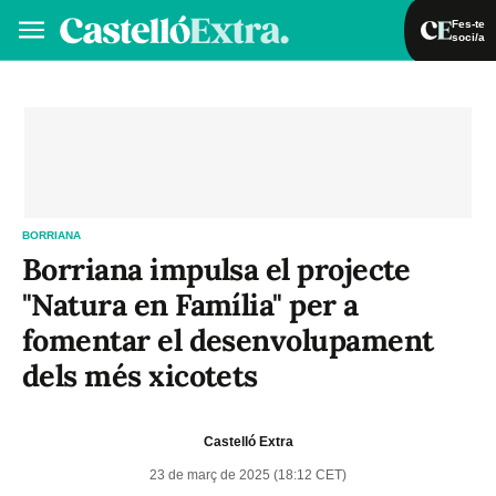
Fes-te
soci/a
Fes-te soci/a
Iniciar sessió
VA
ES
BORRIANA
Borriana impulsa el projecte
"Natura en Família" per a
fomentar el desenvolupament
dels més xicotets
Castelló Extra
23 de març de 2025 (18:12 CET)