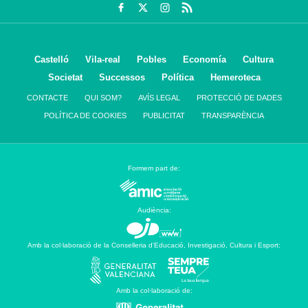
Castelló
Vila-real
Pobles
Economía
Cultura
Societat
Successos
Política
Hemeroteca
CONTACTE
QUI SOM?
AVÍS LEGAL
PROTECCIÓ DE DADES
POLÍTICA DE COOKIES
PUBLICITAT
TRANSPARÈNCIA
Formem part de:
Audiència:
Amb la col·laboració de la Conselleria d’Educació, Investigació, Cultura i Esport:
Amb la col·laboració de: