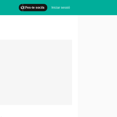
Fes-te soci/a
Iniciar sessió