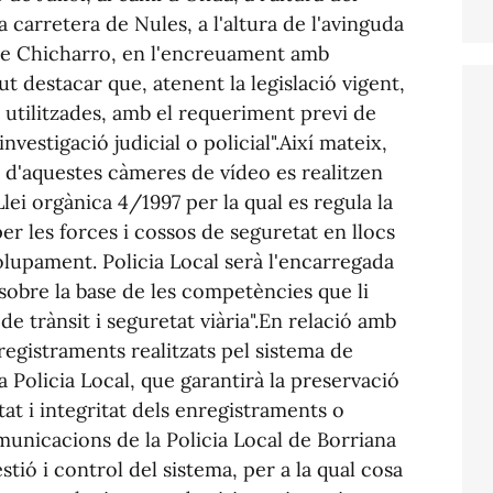
carretera de Nules, a l'altura de l'avinguda
ime Chicharro, en l'encreuament amb
ut destacar que, atenent la legislació vigent,
 utilitzades, amb el requeriment previ de
nvestigació judicial o policial".Així mateix,
ús d'aquestes càmeres de vídeo es realitzen
lei orgànica 4/1997 per la qual es regula la
er les forces i cossos de seguretat en llocs
olupament. Policia Local serà l'encarregada
, sobre la base de les competències que li
 de trànsit i seguretat viària".En relació amb
registraments realitzats pel sistema de
a Policia Local, que garantirà la preservació
itat i integritat dels enregistraments o
omunicacions de la Policia Local de Borriana
stió i control del sistema, per a la qual cosa