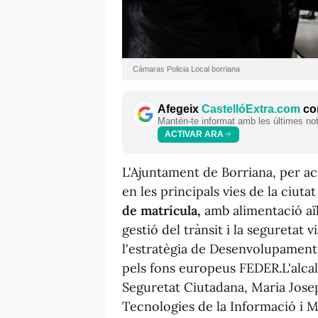
Cámaras Policia Local borriana
Afegeix
CastellóExtra.com
com
Mantén-te informat amb les últimes notí
ACTIVAR ARA
L'Ajuntament de Borriana, per aco
en les principals vies de la ciuta
de matrícula,
amb alimentació aïl
gestió del trànsit i la seguretat 
l'estratègia de Desenvolupament 
pels fons europeus FEDER.L'alcal
Seguretat Ciutadana, Maria Jose
Tecnologies de la Informació i M