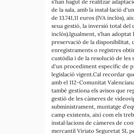
s'han hagut de realitzar adaptaci
de la sala, amb la instal·lació d
de 13.741,11 euros (IVA inclòs), a
seua gestió, la inversió total del
inclòs).Igualment, s'han adoptat 
preservació de la disponibilitat, c
enregistraments o registres obti
custòdia i de la resolució de les s
d'un procediment específic de pr
legislació vigent.Cal recordar q
amb el 112-Comunitat Valencian
també gestiona els avisos que rep 
gestió de les càmeres de videovig
subministrament, muntatge d'equi
camp existents, així com els treb
instal·lacions de càmeres de cont
mercantil Viriato Seguretat SL p