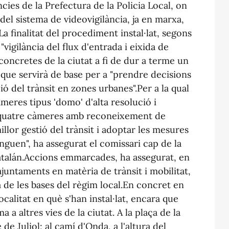
ies de la Prefectura de la Policia Local, on
l sistema de videovigilància, ja en marxa,
a finalitat del procediment instal·lat, segons
 "vigilància del flux d'entrada i eixida de
 concretes de la ciutat a fi de dur a terme un
at que servirà de base per a "prendre decisions
ó del trànsit en zones urbanes".Per a la qual
càmeres tipus 'domo' d'alta resolució i
e quatre càmeres amb reconeixement de
llor gestió del trànsit i adoptar les mesures
nguen", ha assegurat el comissari cap de la
Catalán.Accions emmarcades, ha assegurat, en
juntaments en matèria de trànsit i mobilitat,
 de les bases del règim local.En concret en
ocalitat en què s'han instal·lat, encara que
a a altres vies de la ciutat. A la plaça de la
 de Juliol; al camí d'Onda, a l'altura del