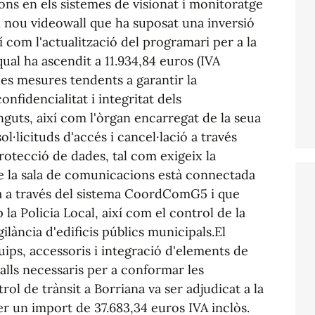
ons en els sistemes de visionat i monitoratge
'un nou videowall que ha suposat una inversió
ixí com l'actualització del programari per a la
 qual ha ascendit a 11.934,84 euros (IVA
les mesures tendents a garantir la
onfidencialitat i integritat dels
nguts, així com l'òrgan encarregat de la seua
ol·licituds d'accés i cancel·lació a través
otecció de dades, tal com exigeix la
ue la sala de comunicacions està connectada
a a través del sistema CoordComG5 i que
la Policia Local, així com el control de la
ilància d'edificis públics municipals.El
ps, accessoris i integració d'elements de
alls necessaris per a conformar les
rol de trànsit a Borriana va ser adjudicat a la
er un import de 37.683,34 euros IVA inclòs.