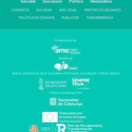
Societat
Successos
Política
Hemeroteca
CONTACTE
QUI SOM?
AVÍS LEGAL
PROTECCIÓ DE DADES
POLÍTICA DE COOKIES
PUBLICITAT
TRANSPARÈNCIA
Formem part de:
Audiència:
Amb la col·laboració de la Conselleria d’Educació, Investigació, Cultura i Esport:
Amb la col·laboració de: