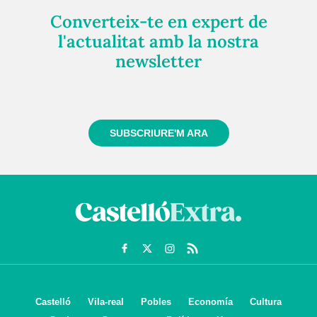
Converteix-te en expert de
l'actualitat amb la nostra
newsletter
Registra't gratuïtament i et mantindrem informat
sempre de tot el que passa a prop teu
SUBSCRIURE'M ARA
Castelló
Vila-real
Pobles
Economía
Cultura