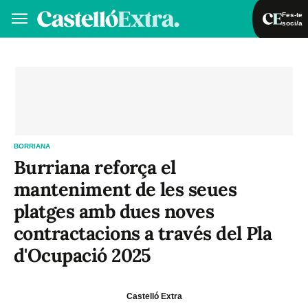
Fes-te
soci/a
Fes-te soci/a
Iniciar sessió
VA
ES
BORRIANA
Burriana reforça el
manteniment de les seues
platges amb dues noves
contractacions a través del Pla
d'Ocupació 2025
Castelló Extra