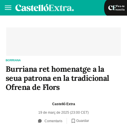
Fes-te
soci/a
Fes-te soci/a
Iniciar sessió
VA
ES
BORRIANA
Burriana ret homenatge a la
seua patrona en la tradicional
Ofrena de Flors
Castelló Extra
19 de març de 2025 (23:00 CET)
Guardar
Comentaris