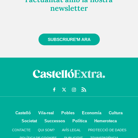
newsletter
Registra't gratuïtament i et mantindrem informat
sempre de tot el que passa a prop teu
SUBSCRIURE'M ARA
Castelló
Vila-real
Pobles
Economía
Cultura
Societat
Successos
Política
Hemeroteca
CONTACTE
QUI SOM?
AVÍS LEGAL
PROTECCIÓ DE DADES
POLÍTICA DE COOKIES
PUBLICITAT
TRANSPARÈNCIA