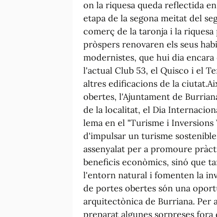
on la riquesa queda reflectida en
etapa de la segona meitat del se
comerç de la taronja i la riques
pròspers renovaren els seus hab
modernistes, que hui dia encara
l'actual Club 53, el Quisco i el 
altres edificacions de la ciutat.
obertes, l'Ajuntament de Burriana
de la localitat, el Dia Internaci
lema en el "Turisme i Inversions 
d'impulsar un turisme sostenibl
assenyalat per a promoure pràct
beneficis econòmics, sinó que t
l'entorn natural i fomenten la in
de portes obertes són una oportu
arquitectònica de Burriana. Per 
preparat algunes sorpreses fora 