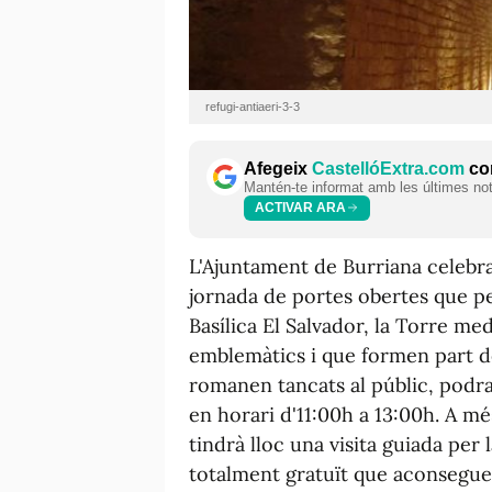
refugi-antiaeri-3-3
Afegeix
CastellóExtra.com
com
Mantén-te informat amb les últimes notí
ACTIVAR ARA
L'Ajuntament de Burriana celebr
jornada de portes obertes que pe
Basílica El Salvador, la Torre medi
emblemàtics i que formen part de
romanen tancats al públic, podra
en horari d'11:00h a 13:00h. A mé
tindrà lloc una visita guiada per 
totalment gratuït que aconsegue