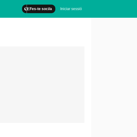
Fes-te soci/a
Iniciar sessió