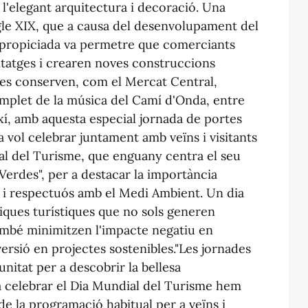
 l'elegant arquitectura i decoració. Una
gle XIX, que a causa del desenvolupament del
a propiciada va permetre que comerciants
itatges i crearen noves construccions
 es conserven, com el Mercat Central,
Templet de la música del Camí d'Onda, entre
Així, amb aquesta especial jornada de portes
 vol celebrar juntament amb veïns i visitants
onal del Turisme, que enguany centra el seu
Verdes", per a destacar la importància
e i respectuós amb el Medi Ambient. Un dia
iques turístiques que no sols generen
ambé minimitzen l'impacte negatiu en
versió en projectes sostenibles."Les jornades
nitat per a descobrir la bellesa
a celebrar el Dia Mundial del Turisme hem
de la programació habitual per a veïns i