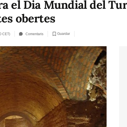
ra el Dia Mundial del T
tes obertes
Guardar
10 CET)
Comentaris