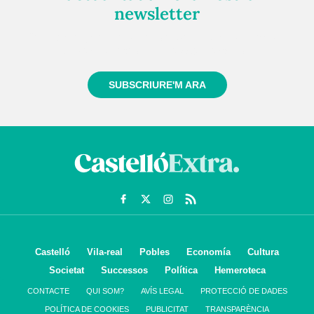
newsletter
Registra't gratuïtament i et mantindrem informat
sempre de tot el que passa a prop teu
SUBSCRIURE'M ARA
Castelló
Vila-real
Pobles
Economía
Cultura
Societat
Successos
Política
Hemeroteca
CONTACTE
QUI SOM?
AVÍS LEGAL
PROTECCIÓ DE DADES
POLÍTICA DE COOKIES
PUBLICITAT
TRANSPARÈNCIA