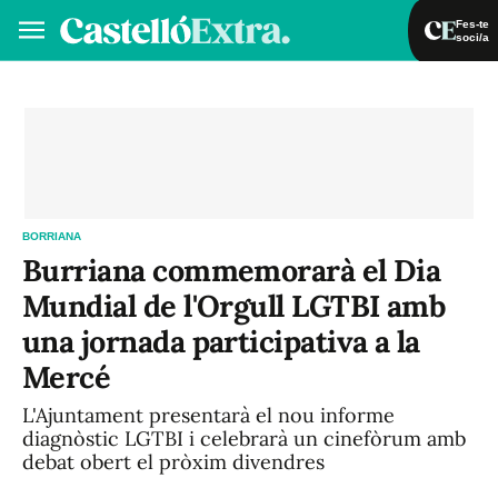
Fes-te
soci/a
Fes-te soci/a
Iniciar sessió
VA
ES
BORRIANA
Burriana commemorarà el Dia
Mundial de l'Orgull LGTBI amb
una jornada participativa a la
Mercé
L'Ajuntament presentarà el nou informe
diagnòstic LGTBI i celebrarà un cinefòrum amb
debat obert el pròxim divendres