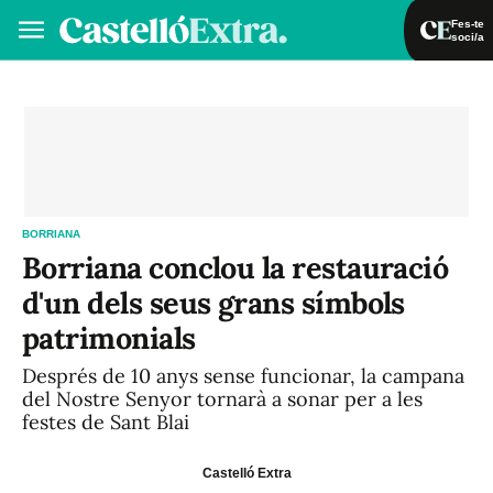
Fes-te
soci/a
Fes-te soci/a
Iniciar sessió
VA
ES
BORRIANA
Borriana conclou la restauració
d'un dels seus grans símbols
patrimonials
Després de 10 anys sense funcionar, la campana
del Nostre Senyor tornarà a sonar per a les
festes de Sant Blai
Castelló Extra