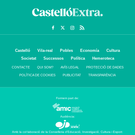
Castelló
Vila-real
Pobles
Economía
Cultura
Societat
Successos
Política
Hemeroteca
CONTACTE
QUI SOM?
AVÍS LEGAL
PROTECCIÓ DE DADES
POLÍTICA DE COOKIES
PUBLICITAT
TRANSPARÈNCIA
Formem part de:
Audiència:
Amb la col·laboració de la Conselleria d’Educació, Investigació, Cultura i Esport: